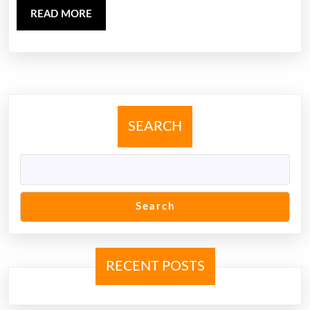
READ
READ MORE
MORE
SEARCH
Search
RECENT POSTS