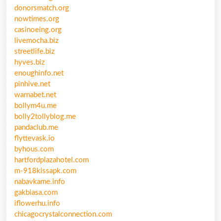
donorsmatch.org
nowtimes.org
casinoeing.org
livemocha.biz
streetlife.biz
hyves.biz
enoughinfo.net
pinhive.net
warnabet.net
bollym4u.me
bolly2tollyblog.me
pandaclub.me
flyttevask.io
byhous.com
hartfordplazahotel.com
m-918kissapk.com
nabavkame.info
gakbiasa.com
iflowerhu.info
chicagocrystalconnection.com