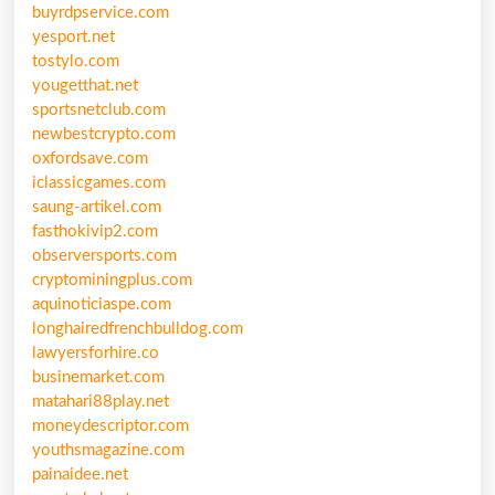
buyrdpservice.com
yesport.net
tostylo.com
yougetthat.net
sportsnetclub.com
newbestcrypto.com
oxfordsave.com
iclassicgames.com
saung-artikel.com
fasthokivip2.com
observersports.com
cryptominingplus.com
aquinoticiaspe.com
longhairedfrenchbulldog.com
lawyersforhire.co
businemarket.com
matahari88play.net
moneydescriptor.com
youthsmagazine.com
painaidee.net