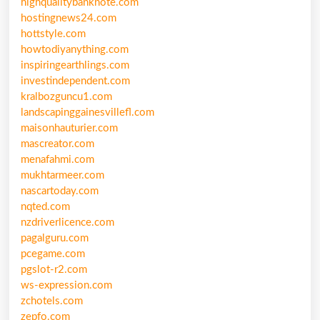
highqualitybanknote.com
hostingnews24.com
hottstyle.com
howtodiyanything.com
inspiringearthlings.com
investindependent.com
kralbozguncu1.com
landscapinggainesvillefl.com
maisonhauturier.com
mascreator.com
menafahmi.com
mukhtarmeer.com
nascartoday.com
nqted.com
nzdriverlicence.com
pagalguru.com
pcegame.com
pgslot-r2.com
ws-expression.com
zchotels.com
zepfo.com