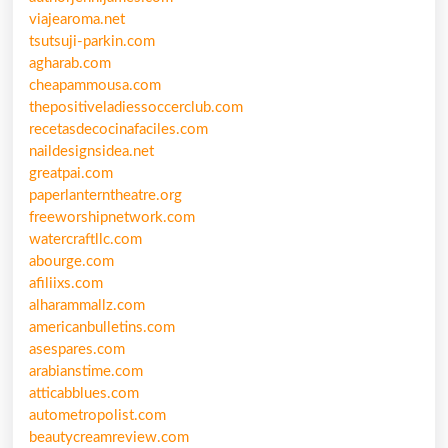
viajearoma.net
tsutsuji-parkin.com
agharab.com
cheapammousa.com
thepositiveladiessoccerclub.com
recetasdecocinafaciles.com
naildesignsidea.net
greatpai.com
paperlanterntheatre.org
freeworshipnetwork.com
watercraftllc.com
abourge.com
afiliixs.com
alharammallz.com
americanbulletins.com
asespares.com
arabianstime.com
atticabblues.com
autometropolist.com
beautycreamreview.com