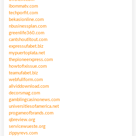
ibommatv.com
techporfit.com
bekasionline.com
nbusinessplan.com
greenlife360.com
cantshoutitout.com
expressufabet.biz
mypuertoplata.net
thepioneerxpress.com
howtofixissue.com
teamufabet.biz
webfullform.com
allviddownload.com
decorsmag.com
gamblingcasinonews.com
universitiesofamerica.net
progameofbrands.com
qbreview.org
servicewueste.org
zippyrevs.com