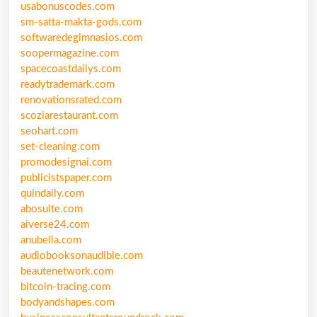
usabonuscodes.com
sm-satta-makta-gods.com
softwaredegimnasios.com
soopermagazine.com
spacecoastdailys.com
readytrademark.com
renovationsrated.com
scoziarestaurant.com
seohart.com
set-cleaning.com
promodesignai.com
publicistspaper.com
quindaily.com
abosulte.com
aiverse24.com
anubella.com
audiobooksonaudible.com
beautenetwork.com
bitcoin-tracing.com
bodyandshapes.com