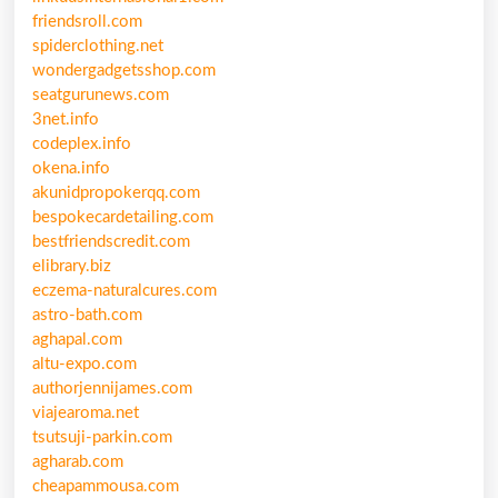
friendsroll.com
spiderclothing.net
wondergadgetsshop.com
seatgurunews.com
3net.info
codeplex.info
okena.info
akunidpropokerqq.com
bespokecardetailing.com
bestfriendscredit.com
elibrary.biz
eczema-naturalcures.com
astro-bath.com
aghapal.com
altu-expo.com
authorjennijames.com
viajearoma.net
tsutsuji-parkin.com
agharab.com
cheapammousa.com