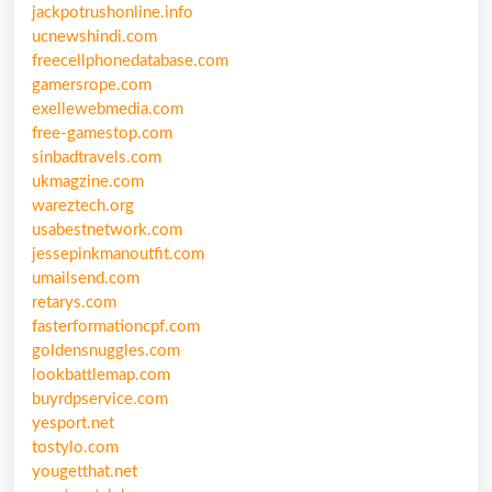
jackpotrushonline.info
ucnewshindi.com
freecellphonedatabase.com
gamersrope.com
exellewebmedia.com
free-gamestop.com
sinbadtravels.com
ukmagzine.com
wareztech.org
usabestnetwork.com
jessepinkmanoutfit.com
umailsend.com
retarys.com
fasterformationcpf.com
goldensnuggles.com
lookbattlemap.com
buyrdpservice.com
yesport.net
tostylo.com
yougetthat.net