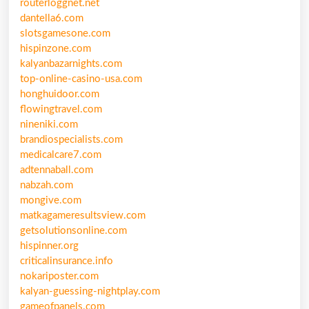
routerloggnet.net
dantella6.com
slotsgamesone.com
hispinzone.com
kalyanbazarnights.com
top-online-casino-usa.com
honghuidoor.com
flowingtravel.com
nineniki.com
brandiospecialists.com
medicalcare7.com
adtennaball.com
nabzah.com
mongive.com
matkagameresultsview.com
getsolutionsonline.com
hispinner.org
criticalinsurance.info
nokariposter.com
kalyan-guessing-nightplay.com
gameofpanels.com