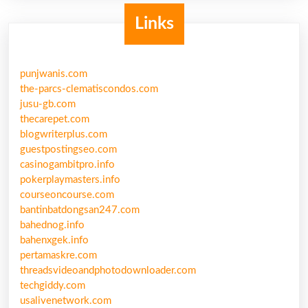
Links
punjwanis.com
the-parcs-clematiscondos.com
jusu-gb.com
thecarepet.com
blogwriterplus.com
guestpostingseo.com
casinogambitpro.info
pokerplaymasters.info
courseoncourse.com
bantinbatdongsan247.com
bahednog.info
bahenxgek.info
pertamaskre.com
threadsvideoandphotodownloader.com
techgiddy.com
usalivenetwork.com