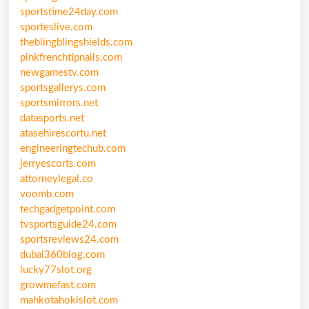
sportstime24day.com
sporteslive.com
theblingblingshields.com
pinkfrenchtipnails.com
newgamestv.com
sportsgallerys.com
sportsmirrors.net
datasports.net
atasehirescortu.net
engineeringtechub.com
jerryescorts.com
attorneylegal.co
voomb.com
techgadgetpoint.com
tvsportsguide24.com
sportsreviews24.com
dubai360blog.com
lucky77slot.org
growmefast.com
mahkotahokislot.com