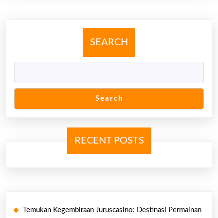
SEARCH
Search
RECENT POSTS
Temukan Kegembiraan Juruscasino: Destinasi Permainan