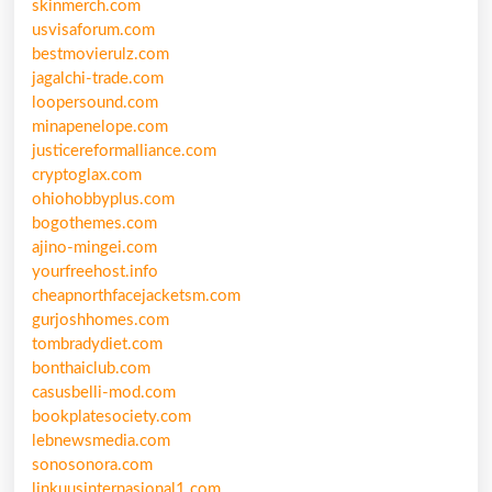
skinmerch.com
usvisaforum.com
bestmovierulz.com
jagalchi-trade.com
loopersound.com
minapenelope.com
justicereformalliance.com
cryptoglax.com
ohiohobbyplus.com
bogothemes.com
ajino-mingei.com
yourfreehost.info
cheapnorthfacejacketsm.com
gurjoshhomes.com
tombradydiet.com
bonthaiclub.com
casusbelli-mod.com
bookplatesociety.com
lebnewsmedia.com
sonosonora.com
linkuusinternasional1.com