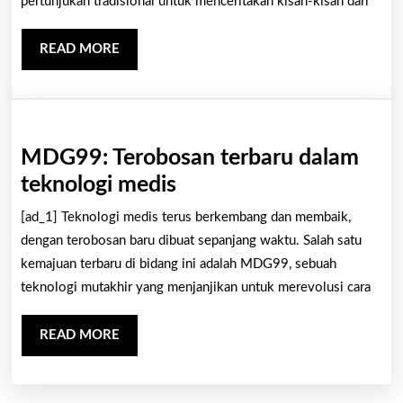
pertunjukan tradisional untuk menceritakan kisah-kisah dari
Sentuha
Digital
READ
READ MORE
pada
MORE
Wayang
Tradision
Indonesi
MDG99: Terobosan terbaru dalam
MDG99:
teknologi medis
Terobosan
[ad_1] Teknologi medis terus berkembang dan membaik,
terbaru
dengan terobosan baru dibuat sepanjang waktu. Salah satu
dalam
kemajuan terbaru di bidang ini adalah MDG99, sebuah
teknologi mutakhir yang menjanjikan untuk merevolusi cara
teknologi
medis
READ
READ MORE
MORE