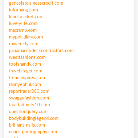
genesisbusinesscredit.com
inforuang.com
kindsmarket.com
luvelylife.com
macramb.com
mypet-diary.com
oxweekly.com
panamacitydeckcontractors.com
westfashions.com
toolshandy.com
travelstager.com
trendinspires.com
rannyephul.com
reportradar360.com
swaggyfashion.com
taraftariumtv10.com
questionquery.com
bodybuildinglegend.com
brilliant-nails.com
dandr-photography.com