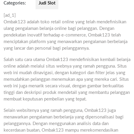
Categories:
Judi Slot
[ad_1]
Ombak123 adalah toko retail online yang telah mendefinisikan
ulang pengalaman belanja online bagi pelanggan. Dengan
pendekatan inovatif terhadap e-commerce, Ombak123 telah
menciptakan platform yang menawarkan pengalaman berbelanja
yang lancar dan personal bagi pelanggannya.
Salah satu cara utama Ombak123 mendefinisikan kembali belanja
online adalah melalui situs webnya yang ramah pengguna. Situs
web ini mudah dinavigasi, dengan kategori dan filter jelas yang
memudahkan pelanggan menemukan apa yang mereka cari. Situs
web ini juga menarik secara visual, dengan gambar berkualitas
tinggi dan deskripsi produk mendetail yang membantu pelanggan
membuat keputusan pembelian yang tepat.
Selain websitenya yang ramah pengguna, Ombak123 juga
menawarkan pengalaman berbelanja yang dipersonalisasi bagi
pelanggannya. Dengan menggunakan analisis data dan
kecerdasan buatan, Ombak123 mampu merekomendasikan