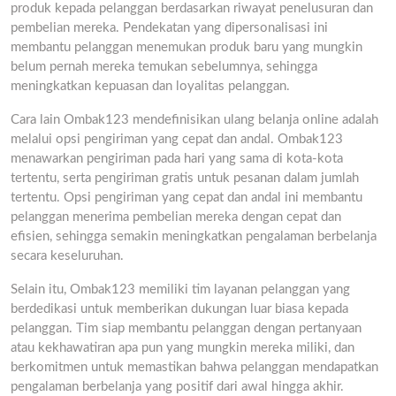
produk kepada pelanggan berdasarkan riwayat penelusuran dan
pembelian mereka. Pendekatan yang dipersonalisasi ini
membantu pelanggan menemukan produk baru yang mungkin
belum pernah mereka temukan sebelumnya, sehingga
meningkatkan kepuasan dan loyalitas pelanggan.
Cara lain Ombak123 mendefinisikan ulang belanja online adalah
melalui opsi pengiriman yang cepat dan andal. Ombak123
menawarkan pengiriman pada hari yang sama di kota-kota
tertentu, serta pengiriman gratis untuk pesanan dalam jumlah
tertentu. Opsi pengiriman yang cepat dan andal ini membantu
pelanggan menerima pembelian mereka dengan cepat dan
efisien, sehingga semakin meningkatkan pengalaman berbelanja
secara keseluruhan.
Selain itu, Ombak123 memiliki tim layanan pelanggan yang
berdedikasi untuk memberikan dukungan luar biasa kepada
pelanggan. Tim siap membantu pelanggan dengan pertanyaan
atau kekhawatiran apa pun yang mungkin mereka miliki, dan
berkomitmen untuk memastikan bahwa pelanggan mendapatkan
pengalaman berbelanja yang positif dari awal hingga akhir.