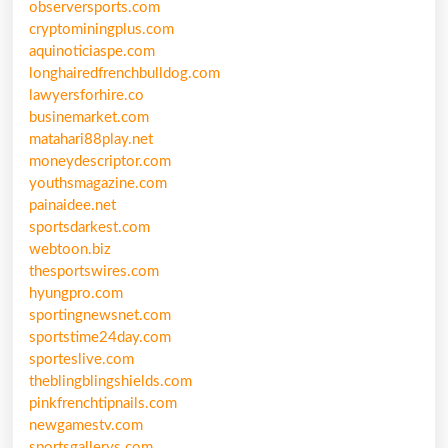
observersports.com
cryptominingplus.com
aquinoticiaspe.com
longhairedfrenchbulldog.com
lawyersforhire.co
businemarket.com
matahari88play.net
moneydescriptor.com
youthsmagazine.com
painaidee.net
sportsdarkest.com
webtoon.biz
thesportswires.com
hyungpro.com
sportingnewsnet.com
sportstime24day.com
sporteslive.com
theblingblingshields.com
pinkfrenchtipnails.com
newgamestv.com
sportsgallerys.com