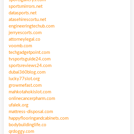
sportsmirrors.net
datasports.net
atasehirescortu.net
engineeringtechub.com
jerryescorts.com
attorneylegal.co
voomb.com
techgadgetpoint.com
tvsportsguide24.com
sportsreviews24.com
dubai360blog.com
lucky77slot.org
growmefast.com
mahkotahokislot.com
onlinecancerpharm.com
ufalek.org
mattress-disposal.com
happyflooringandcabinets.com
bodybuildinglife.co
qrdoggy.com