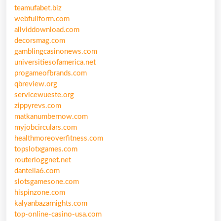
teamufabet.biz
webfullform.com
allviddownload.com
decorsmag.com
gamblingcasinonews.com
universitiesofamerica.net
progameofbrands.com
qbreview.org
servicewueste.org
zippyrevs.com
matkanumbernow.com
myjobcirculars.com
healthmoreoverfitness.com
topslotxgames.com
routerloggnet.net
dantella6.com
slotsgamesone.com
hispinzone.com
kalyanbazarnights.com
top-online-casino-usa.com