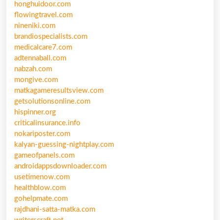
honghuidoor.com
flowingtravel.com
nineniki.com
brandiospecialists.com
medicalcare7.com
adtennaball.com
nabzah.com
mongive.com
matkagameresultsview.com
getsolutionsonline.com
hispinner.org
criticalinsurance.info
nokariposter.com
kalyan-guessing-nightplay.com
gameofpanels.com
androidappsdownloader.com
usetimenow.com
healthblow.com
gohelpmate.com
rajdhani-satta-matka.com