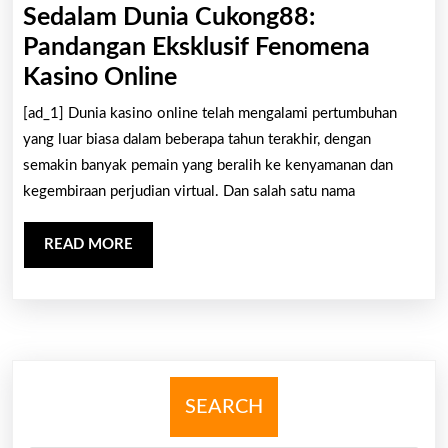
Sedalam Dunia Cukong88:
Pandangan Eksklusif Fenomena
Sedalam
Kasino Online
Dunia
[ad_1] Dunia kasino online telah mengalami pertumbuhan
Cukong88:
yang luar biasa dalam beberapa tahun terakhir, dengan
Pandangan
semakin banyak pemain yang beralih ke kenyamanan dan
kegembiraan perjudian virtual. Dan salah satu nama
Eksklusif
Fenomena
READ
READ MORE
Kasino
MORE
Online
SEARCH