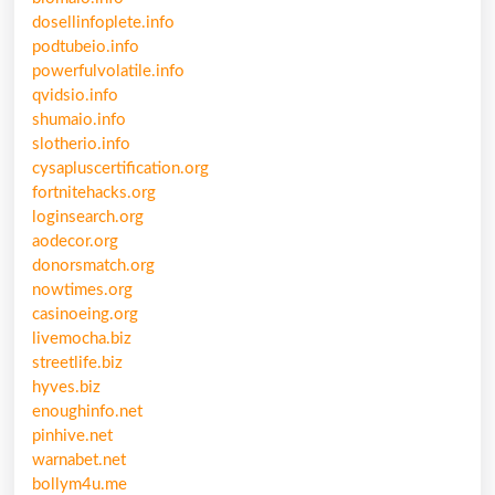
dosellinfoplete.info
podtubeio.info
powerfulvolatile.info
qvidsio.info
shumaio.info
slotherio.info
cysapluscertification.org
fortnitehacks.org
loginsearch.org
aodecor.org
donorsmatch.org
nowtimes.org
casinoeing.org
livemocha.biz
streetlife.biz
hyves.biz
enoughinfo.net
pinhive.net
warnabet.net
bollym4u.me