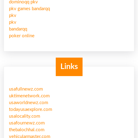
dominoqq pkv
pkv games bandarqq
pkv
pkv
bandarqq
poker online
Links
usafullnewz.com
uktimenetwork.com
usaworldnewz.com
todayusaexplore.com
usalocality.com
usafournewz.com
thebalochhal.com
vehicularmaster.com