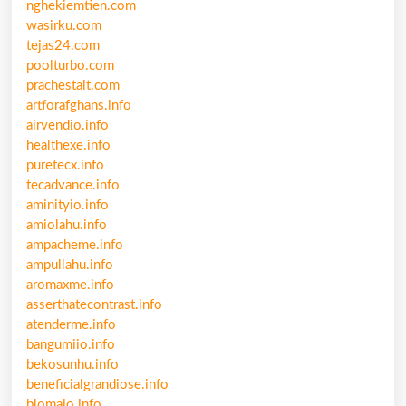
nghekiemtien.com
wasirku.com
tejas24.com
poolturbo.com
prachestait.com
artforafghans.info
airvendio.info
healthexe.info
puretecx.info
tecadvance.info
aminityio.info
amiolahu.info
ampacheme.info
ampullahu.info
aromaxme.info
asserthatecontrast.info
atenderme.info
bangumiio.info
bekosunhu.info
beneficialgrandiose.info
blomaio.info