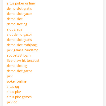
situs poker online
demo slot gratis
demo slot gacor
demo slot
demo slot pg
slot gratis
slot demo gacor
demo slot gratis
demo slot mahjong
pkv games bandarqq
sbobet88 login
live draw hk tercepat
demo slot pg
demo slot gacor
pkv
poker online
situs qq
situs pkv
situs pkv games
pkv qq