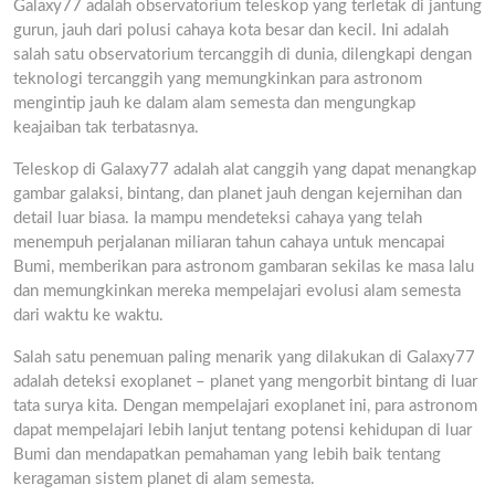
Galaxy77 adalah observatorium teleskop yang terletak di jantung
gurun, jauh dari polusi cahaya kota besar dan kecil. Ini adalah
salah satu observatorium tercanggih di dunia, dilengkapi dengan
teknologi tercanggih yang memungkinkan para astronom
mengintip jauh ke dalam alam semesta dan mengungkap
keajaiban tak terbatasnya.
Teleskop di Galaxy77 adalah alat canggih yang dapat menangkap
gambar galaksi, bintang, dan planet jauh dengan kejernihan dan
detail luar biasa. Ia mampu mendeteksi cahaya yang telah
menempuh perjalanan miliaran tahun cahaya untuk mencapai
Bumi, memberikan para astronom gambaran sekilas ke masa lalu
dan memungkinkan mereka mempelajari evolusi alam semesta
dari waktu ke waktu.
Salah satu penemuan paling menarik yang dilakukan di Galaxy77
adalah deteksi exoplanet – planet yang mengorbit bintang di luar
tata surya kita. Dengan mempelajari exoplanet ini, para astronom
dapat mempelajari lebih lanjut tentang potensi kehidupan di luar
Bumi dan mendapatkan pemahaman yang lebih baik tentang
keragaman sistem planet di alam semesta.