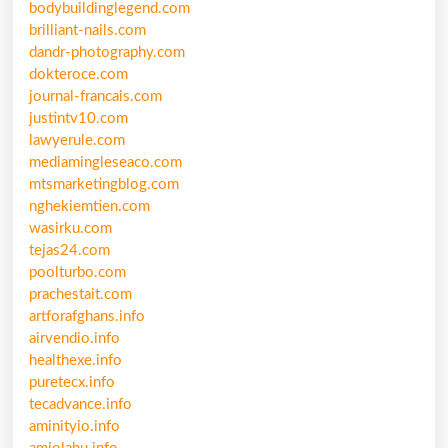
bodybuildinglegend.com
brilliant-nails.com
dandr-photography.com
dokteroce.com
journal-francais.com
justintv10.com
lawyerule.com
mediamingleseaco.com
mtsmarketingblog.com
nghekiemtien.com
wasirku.com
tejas24.com
poolturbo.com
prachestait.com
artforafghans.info
airvendio.info
healthexe.info
puretecx.info
tecadvance.info
aminityio.info