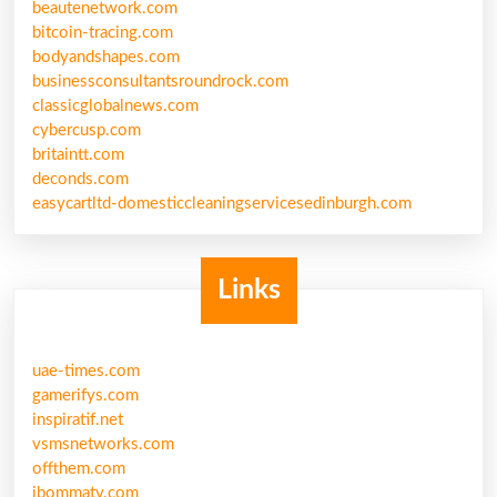
beautenetwork.com
bitcoin-tracing.com
bodyandshapes.com
businessconsultantsroundrock.com
classicglobalnews.com
cybercusp.com
britaintt.com
deconds.com
easycartltd-domesticcleaningservicesedinburgh.com
Links
uae-times.com
gamerifys.com
inspiratif.net
vsmsnetworks.com
offthem.com
ibommatv.com