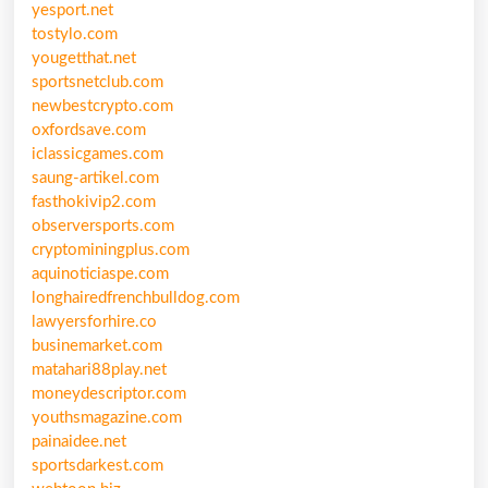
yesport.net
tostylo.com
yougetthat.net
sportsnetclub.com
newbestcrypto.com
oxfordsave.com
iclassicgames.com
saung-artikel.com
fasthokivip2.com
observersports.com
cryptominingplus.com
aquinoticiaspe.com
longhairedfrenchbulldog.com
lawyersforhire.co
businemarket.com
matahari88play.net
moneydescriptor.com
youthsmagazine.com
painaidee.net
sportsdarkest.com