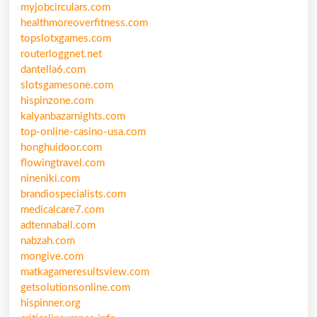
myjobcirculars.com
healthmoreoverfitness.com
topslotxgames.com
routerloggnet.net
dantella6.com
slotsgamesone.com
hispinzone.com
kalyanbazarnights.com
top-online-casino-usa.com
honghuidoor.com
flowingtravel.com
nineniki.com
brandiospecialists.com
medicalcare7.com
adtennaball.com
nabzah.com
mongive.com
matkagameresultsview.com
getsolutionsonline.com
hispinner.org