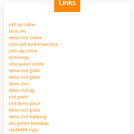
Links
judi qq online
situs pkv
demo slot online
situs judi bola terpercaya
situs qq online
dominoqq
situs poker online
demo slot gratis
demo slot gacor
demo slot
demo slot pg
slot gratis
slot demo gacor
demo slot gratis
demo slot mahjong
pkv games bandarqq
sbobet88 login