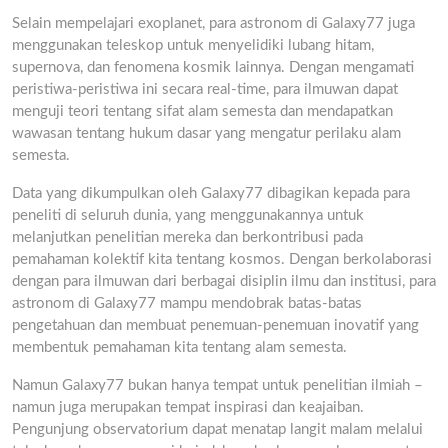
Selain mempelajari exoplanet, para astronom di Galaxy77 juga
menggunakan teleskop untuk menyelidiki lubang hitam,
supernova, dan fenomena kosmik lainnya. Dengan mengamati
peristiwa-peristiwa ini secara real-time, para ilmuwan dapat
menguji teori tentang sifat alam semesta dan mendapatkan
wawasan tentang hukum dasar yang mengatur perilaku alam
semesta.
Data yang dikumpulkan oleh Galaxy77 dibagikan kepada para
peneliti di seluruh dunia, yang menggunakannya untuk
melanjutkan penelitian mereka dan berkontribusi pada
pemahaman kolektif kita tentang kosmos. Dengan berkolaborasi
dengan para ilmuwan dari berbagai disiplin ilmu dan institusi, para
astronom di Galaxy77 mampu mendobrak batas-batas
pengetahuan dan membuat penemuan-penemuan inovatif yang
membentuk pemahaman kita tentang alam semesta.
Namun Galaxy77 bukan hanya tempat untuk penelitian ilmiah –
namun juga merupakan tempat inspirasi dan keajaiban.
Pengunjung observatorium dapat menatap langit malam melalui