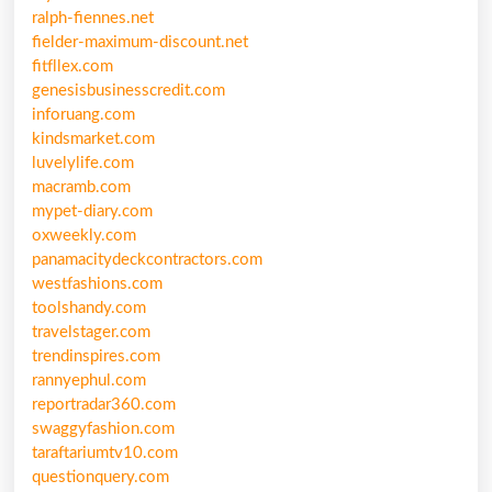
ralph-fiennes.net
fielder-maximum-discount.net
fitfllex.com
genesisbusinesscredit.com
inforuang.com
kindsmarket.com
luvelylife.com
macramb.com
mypet-diary.com
oxweekly.com
panamacitydeckcontractors.com
westfashions.com
toolshandy.com
travelstager.com
trendinspires.com
rannyephul.com
reportradar360.com
swaggyfashion.com
taraftariumtv10.com
questionquery.com