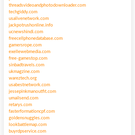
threadsvideoandphotodownloader.com
techgiddy.com
usalivenetwork.com
jackpotrushonline.info
ucnewshindi.com
freecellphonedatabase.com
gamersrope.com
exellewebmedia.com
free-gamestop.com
sinbadtravels.com
ukmagzine.com
wareztech.org
usabestnetwork.com
jessepinkmanoutfit.com
umailsend.com
retarys.com
fasterformationcpf.com
goldensnuggles.com
lookbattlemap.com
buyrdpservice.com