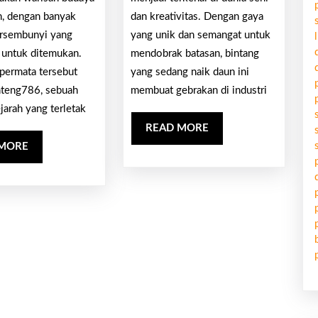
Gem
Baru
h, dengan banyak
dan kreativitas. Dengan gaya
ersembunyi yang
in
yang unik dan semangat untuk
di
untuk ditemukan.
mendobrak batasan, bintang
kan:
Indonesia’s
Dunia
 permata tersebut
yang sedang naik daun ini
History
Seni
nteng786, sebuah
membuat gebrakan di industri
dan
ejarah yang terletak
Kreativitas
READ
READ MORE
MORE
READ
 MORE
MORE