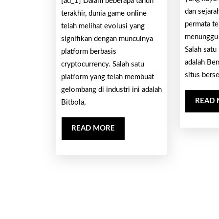
[ad_1] Dalam beberapa tahun
Bitbola
dan sejara
terakhir, dunia game online
yang
permata t
telah melihat evolusi yang
menunggu 
signifikan dengan munculnya
Menyenang
Salah satu
platform berbasis
Masa
adalah Be
cryptocurrency. Salah satu
Depan
situs bers
platform yang telah membuat
Permainan
gelombang di industri ini adalah
Online
READ
Bitbola,
READ
READ MORE
MORE