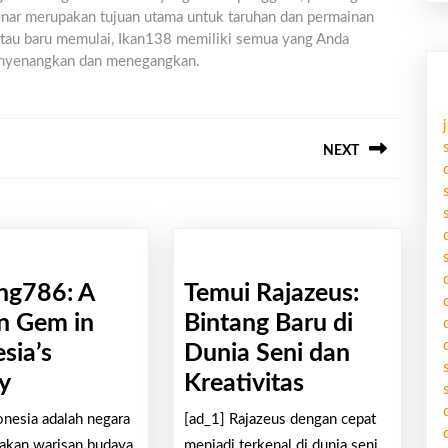
enar merupakan tujuan utama untuk taruhan dan permainan
atau baru memulai, Ikan138 memiliki semua yang Anda
nyenangkan dan menegangkan.
NEXT
Next
post:
ng786: A
Temui Rajazeus:
n Gem in
Bintang Baru di
sia’s
Dunia Seni dan
Benteng786:
Temui
y
Kreativitas
A
Rajazeus:
onesia adalah negara
[ad_1] Rajazeus dengan cepat
Hidden
Bintang
 akan warisan budaya
menjadi terkenal di dunia seni