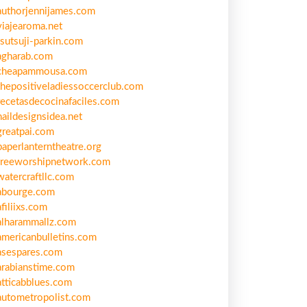
authorjennijames.com
viajearoma.net
tsutsuji-parkin.com
agharab.com
cheapammousa.com
thepositiveladiessoccerclub.com
recetasdecocinafaciles.com
naildesignsidea.net
greatpai.com
paperlanterntheatre.org
freeworshipnetwork.com
watercraftllc.com
abourge.com
afiliixs.com
alharammallz.com
americanbulletins.com
asespares.com
arabianstime.com
atticabblues.com
autometropolist.com