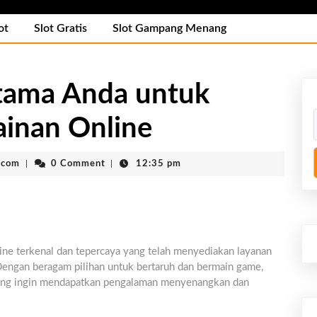
ot
Slot Gratis
Slot Gampang Menang
Utama Anda untuk
inan Online
admin@modlinknetworks.com
.com
|
0 Comment
|
12:35 pm
ine terkenal dan tepercaya yang telah menyediakan layanan
Dengan beragam pilihan untuk bertaruh dan bermain game,
yang ingin mendapatkan pengalaman menyenangkan dan