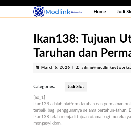
Skip
to
Home
Judi Sl
content
Skip
to
content
Ikan138: Tujuan 
Taruhan dan Perma
March
March 6, 2026
|
admin@modlinknetworks
6,
2026
Categories:
Judi Slot
[ad_1]
Ikan138 adalah platform taruhan dan permainan onl
terbaik bagi penggunanya selama bertahun-tahun. 
Ikan138 telah menjadi tujuan utama bagi mereka 
mengasyikkan.