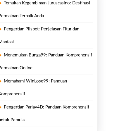
Temukan Kegembiraan Juruscasino: Destinasi
Permainan Terbaik Anda
Pengertian Plisbet: Penjelasan Fitur dan
Manfaat
Menemukan Bunga99: Panduan Komprehensif
Permainan Online
Memahami WinLose99: Panduan
Komprehensif
Pengertian Parlay4D: Panduan Komprehensif
untuk Pemula