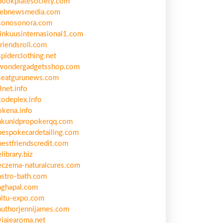
bookplatesociety.com
lebnewsmedia.com
sonosonora.com
linkuusinternasional1.com
friendsroll.com
spiderclothing.net
wondergadgetsshop.com
seatgurunews.com
3net.info
codeplex.info
okena.info
akunidpropokerqq.com
bespokecardetailing.com
bestfriendscredit.com
elibrary.biz
eczema-naturalcures.com
astro-bath.com
aghapal.com
altu-expo.com
authorjennijames.com
viajearoma.net