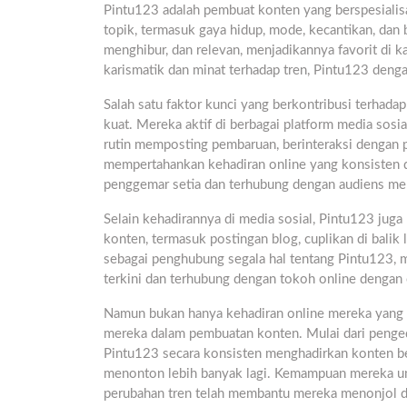
Pintu123 adalah pembuat konten yang berspesialis
topik, termasuk gaya hidup, mode, kecantikan, dan
menghibur, dan relevan, menjadikannya favorit di k
karismatik dan minat terhadap tren, Pintu123 denga
Salah satu faktor kunci yang berkontribusi terhad
kuat. Mereka aktif di berbagai platform media sosi
rutin memposting pembaruan, berinteraksi dengan 
mempertahankan kehadiran online yang konsisten
penggemar setia dan terhubung dengan audiens me
Selain kehadirannya di media sosial, Pintu123 jug
konten, termasuk postingan blog, cuplikan di balik 
sebagai penghubung segala hal tentang Pintu123,
terkini dan terhubung dengan tokoh online dengan c
Namun bukan hanya kehadiran online mereka yang
mereka dalam pembuatan konten. Mulai dari penged
Pintu123 secara konsisten menghadirkan konten be
menonton lebih banyak lagi. Kemampuan mereka unt
perubahan tren telah membantu mereka menonjol da