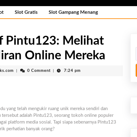
ot
Slot Gratis
Slot Gampang Menang
f Pintu123: Melihat
iran Online Mereka
admin@modlinknetworks.com
ks.com
|
0 Comment
|
7:24 pm
vidu yang telah mengukir ruang unik mereka sendiri dan
 tersebut adalah Pintu123, seorang tokoh online populer
ai platform media sosial. Tapi siapa sebenarnya Pintu123
rik perhatian banyak orang?