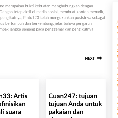
nline merupakan bukti kekuatan menghubungkan dengan
engan tetap aktif di media sosial, membuat konten menarik,
 pengikutnya, Pintu123 telah mengukuhkan posisinya sebagai
erus bertumbuh dan berkembang, jelas bahwa pengaruh
mpak jangka panjang pada penggemar dan pengikutnya
NEXT
Next
post:
33: Artis
Cuan247: tujuan
finisikan
tujuan Anda untuk
li suara
pakaian dan