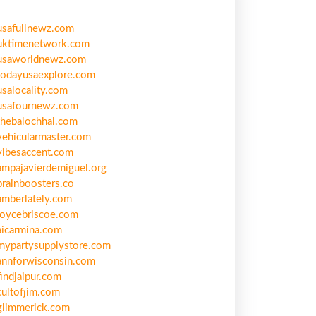
usafullnewz.com
uktimenetwork.com
usaworldnewz.com
todayusaexplore.com
usalocality.com
usafournewz.com
thebalochhal.com
vehicularmaster.com
vibesaccent.com
ampajavierdemiguel.org
brainboosters.co
amberlately.com
joycebriscoe.com
aicarmina.com
mypartysupplystore.com
annforwisconsin.com
findjaipur.com
cultofjim.com
glimmerick.com