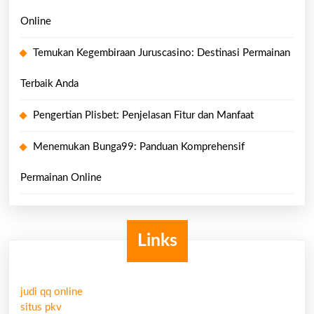
Online
Temukan Kegembiraan Juruscasino: Destinasi Permainan
Terbaik Anda
Pengertian Plisbet: Penjelasan Fitur dan Manfaat
Menemukan Bunga99: Panduan Komprehensif
Permainan Online
Links
judi qq online
situs pkv