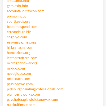
arxteamio.info
getalexio.info
accountaudittaxcon.com
prymprint.com
sportkeeda.org
besttimespend.com
careandcure.biz
cogniyo.com
easymagazines.org
hirfanjilasmi.com
hometricks.org
leathercraftpro.com
microgridpower.org
mixiqo.com
needglobe.com
ortocoach.com
passionawe.com
pittsburghpaintingprofessionals.com
plumberryworks.com
psychoterapiawioletanowak.com
quickultimate.com