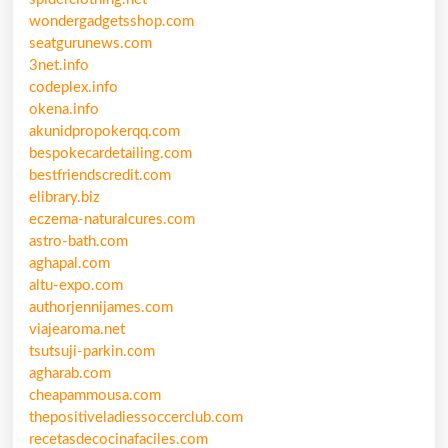
wondergadgetsshop.com
seatgurunews.com
3net.info
codeplex.info
okena.info
akunidpropokerqq.com
bespokecardetailing.com
bestfriendscredit.com
elibrary.biz
eczema-naturalcures.com
astro-bath.com
aghapal.com
altu-expo.com
authorjennijames.com
viajearoma.net
tsutsuji-parkin.com
agharab.com
cheapammousa.com
thepositiveladiessoccerclub.com
recetasdecocinafaciles.com