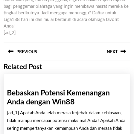
bagi penggemar olahraga yang ingin membawa hasrat mereka ke
tingkat berikutnya. Jadi mengapa menunggu? Daftar untuk
Liga188 hari ini dan mulai bertaruh di acara olahraga favorit
Anda!
[ad_2]
Post
PREVIOUS
NEXT
navigation
Related Post
Previous
Next
post:
post:
Bebaskan Potensi Kemenangan
Bebaskan
Anda dengan Win88
Potensi
[ad_1] Apakah Anda lelah merasa terjebak dalam kebiasaan,
Kemenangan
tidak mampu mencapai potensi maksimal Anda? Apakah Anda
Anda
sering mempertanyakan kemampuan Anda dan merasa tidak