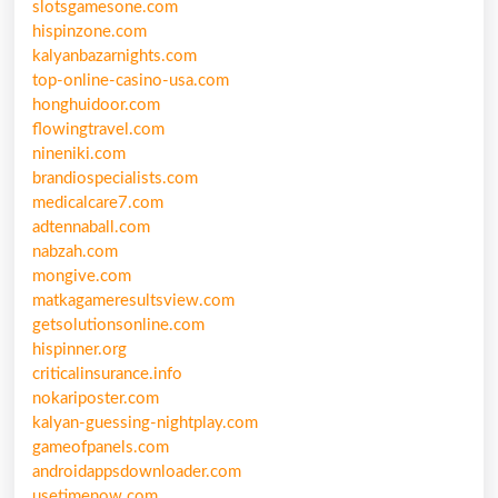
slotsgamesone.com
hispinzone.com
kalyanbazarnights.com
top-online-casino-usa.com
honghuidoor.com
flowingtravel.com
nineniki.com
brandiospecialists.com
medicalcare7.com
adtennaball.com
nabzah.com
mongive.com
matkagameresultsview.com
getsolutionsonline.com
hispinner.org
criticalinsurance.info
nokariposter.com
kalyan-guessing-nightplay.com
gameofpanels.com
androidappsdownloader.com
usetimenow.com