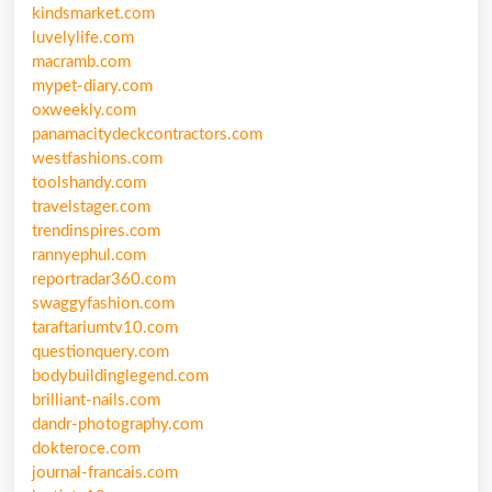
kindsmarket.com
luvelylife.com
macramb.com
mypet-diary.com
oxweekly.com
panamacitydeckcontractors.com
westfashions.com
toolshandy.com
travelstager.com
trendinspires.com
rannyephul.com
reportradar360.com
swaggyfashion.com
taraftariumtv10.com
questionquery.com
bodybuildinglegend.com
brilliant-nails.com
dandr-photography.com
dokteroce.com
journal-francais.com