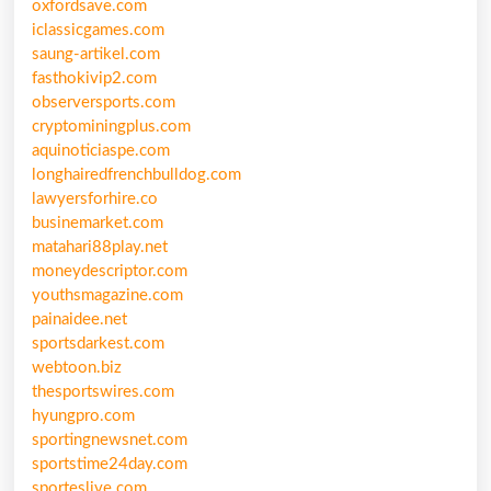
oxfordsave.com
iclassicgames.com
saung-artikel.com
fasthokivip2.com
observersports.com
cryptominingplus.com
aquinoticiaspe.com
longhairedfrenchbulldog.com
lawyersforhire.co
businemarket.com
matahari88play.net
moneydescriptor.com
youthsmagazine.com
painaidee.net
sportsdarkest.com
webtoon.biz
thesportswires.com
hyungpro.com
sportingnewsnet.com
sportstime24day.com
sporteslive.com