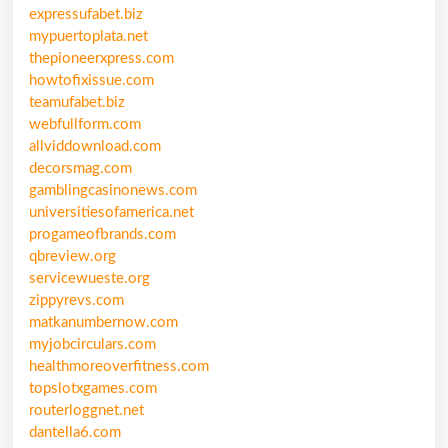
expressufabet.biz
mypuertoplata.net
thepioneerxpress.com
howtofixissue.com
teamufabet.biz
webfullform.com
allviddownload.com
decorsmag.com
gamblingcasinonews.com
universitiesofamerica.net
progameofbrands.com
qbreview.org
servicewueste.org
zippyrevs.com
matkanumbernow.com
myjobcirculars.com
healthmoreoverfitness.com
topslotxgames.com
routerloggnet.net
dantella6.com