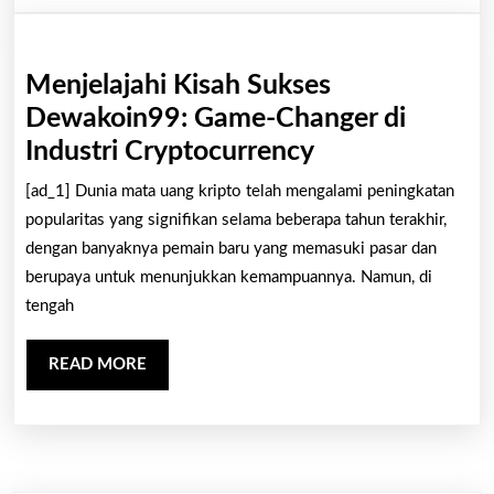
Menjelajahi Kisah Sukses
Dewakoin99: Game-Changer di
Menjelajahi
Industri Cryptocurrency
Kisah
[ad_1] Dunia mata uang kripto telah mengalami peningkatan
Sukses
popularitas yang signifikan selama beberapa tahun terakhir,
Dewakoin99:
dengan banyaknya pemain baru yang memasuki pasar dan
berupaya untuk menunjukkan kemampuannya. Namun, di
Game-
tengah
Changer
di
READ
READ MORE
Industri
MORE
Cryptocurrenc