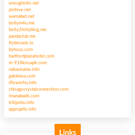
enoughinfo.net
pinhive.net
warnabet.net
bollym4u.me
bolly2tollyblog.me
pandaclub.me
flyttevask.io
byhous.com
hartfordplazahotel.com
m-918kissapk.com
nabavkame.info
gakbiasa.com
iflowerhu.info
chicagocrystalconnection.com
imanabadii.com
trilipohu.info
appruptio.info
Links