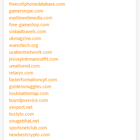
freecellphonedatabase.com
gamersrope.com
exellewebmedia.com
free-gamestop.com
sinbadtravels.com
ukmagzine.com
wareztech.org
usabestnetwork.com
jessepinkmanoutfit.com
umailsend.com
retarys.com
fasterformationcpf.com
goldensnuggles.com
lookbattlemap.com
buyrdpservice.com
yesport.net
tostylo.com
yougetthat.net
sportsnetclub.com
newbestcrypto.com