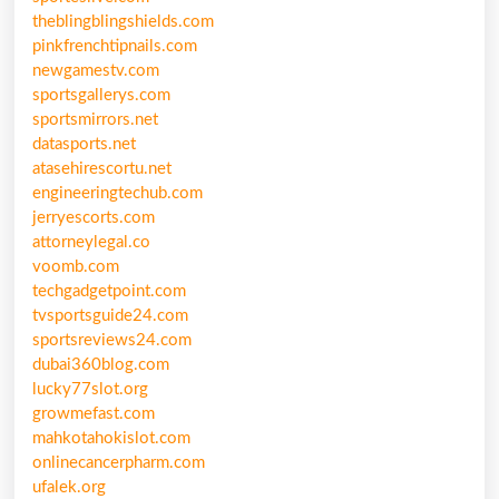
theblingblingshields.com
pinkfrenchtipnails.com
newgamestv.com
sportsgallerys.com
sportsmirrors.net
datasports.net
atasehirescortu.net
engineeringtechub.com
jerryescorts.com
attorneylegal.co
voomb.com
techgadgetpoint.com
tvsportsguide24.com
sportsreviews24.com
dubai360blog.com
lucky77slot.org
growmefast.com
mahkotahokislot.com
onlinecancerpharm.com
ufalek.org