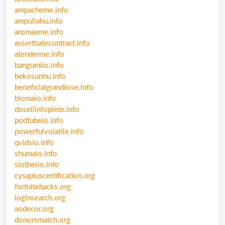
ampacheme.info
ampullahu.info
aromaxme.info
asserthatecontrast.info
atenderme.info
bangumiio.info
bekosunhu.info
beneficialgrandiose.info
blomaio.info
dosellinfoplete.info
podtubeio.info
powerfulvolatile.info
qvidsio.info
shumaio.info
slotherio.info
cysapluscertification.org
fortnitehacks.org
loginsearch.org
aodecor.org
donorsmatch.org