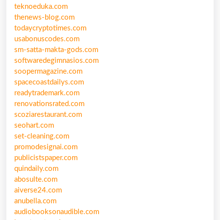
teknoeduka.com
thenews-blog.com
todaycryptotimes.com
usabonuscodes.com
sm-satta-makta-gods.com
softwaredegimnasios.com
soopermagazine.com
spacecoastdailys.com
readytrademark.com
renovationsrated.com
scoziarestaurant.com
seohart.com
set-cleaning.com
promodesignai.com
publicistspaper.com
quindaily.com
abosulte.com
aiverse24.com
anubella.com
audiobooksonaudible.com