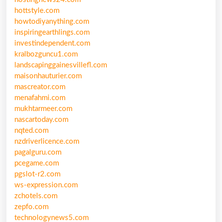
hottstyle.com
howtodiyanything.com
inspiringearthlings.com
investindependent.com
kralbozguncu1.com
landscapinggainesvillefl.com
maisonhauturier.com
mascreator.com
menafahmi.com
mukhtarmeer.com
nascartoday.com
nqted.com
nzdriverlicence.com
pagalguru.com
pcegame.com
pgslot-r2.com
ws-expression.com
zchotels.com
zepfo.com
technologynews5.com