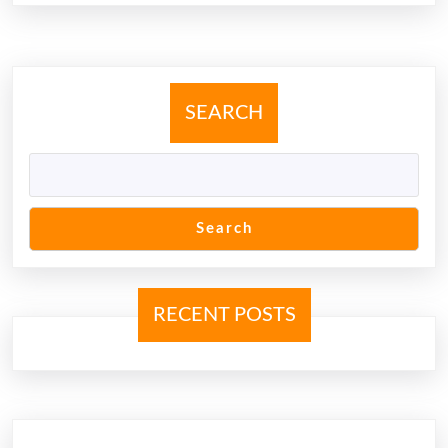
Membua
Gelomba
Online
SEARCH
Search
RECENT POSTS