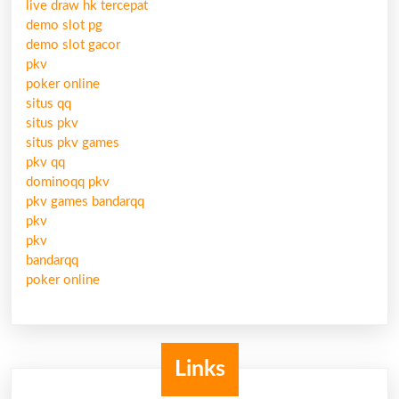
live draw hk tercepat
demo slot pg
demo slot gacor
pkv
poker online
situs qq
situs pkv
situs pkv games
pkv qq
dominoqq pkv
pkv games bandarqq
pkv
pkv
bandarqq
poker online
Links