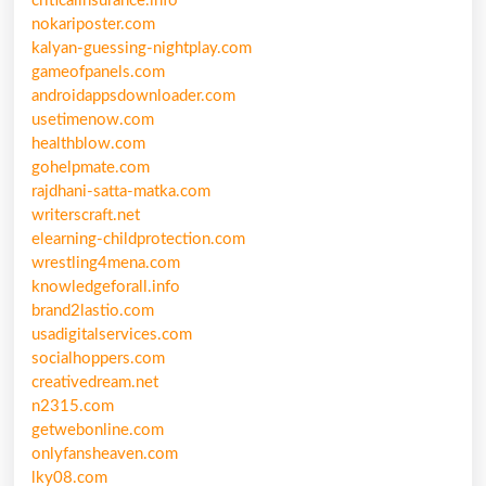
criticalinsurance.info
nokariposter.com
kalyan-guessing-nightplay.com
gameofpanels.com
androidappsdownloader.com
usetimenow.com
healthblow.com
gohelpmate.com
rajdhani-satta-matka.com
writerscraft.net
elearning-childprotection.com
wrestling4mena.com
knowledgeforall.info
brand2lastio.com
usadigitalservices.com
socialhoppers.com
creativedream.net
n2315.com
getwebonline.com
onlyfansheaven.com
lky08.com