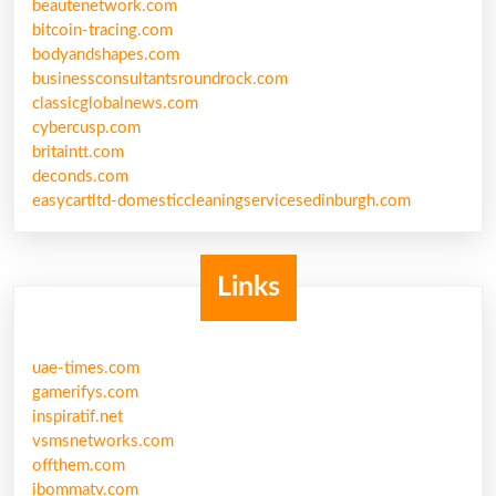
beautenetwork.com
bitcoin-tracing.com
bodyandshapes.com
businessconsultantsroundrock.com
classicglobalnews.com
cybercusp.com
britaintt.com
deconds.com
easycartltd-domesticcleaningservicesedinburgh.com
Links
uae-times.com
gamerifys.com
inspiratif.net
vsmsnetworks.com
offthem.com
ibommatv.com