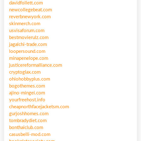
davidfollett.com
newcollegebeat.com
reverbnewyork.com
skinmerch.com
usvisaforum.com
bestmovierulz.com
jagalchi-trade.com
loopersound.com
minapenelope.com
justicereformalliance.com
cryptoglax.com
ohiohobbyplus.com
bogothemes.com
ajino-mingei.com
yourfreehost.info
cheapnorthfacejacketsm.com
gurjoshhomes.com
tombradydiet.com
bonthaiclub.com
casusbelli-mod.com