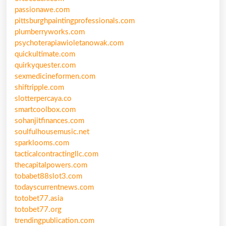
passionawe.com
pittsburghpaintingprofessionals.com
plumberryworks.com
psychoterapiawioletanowak.com
quickultimate.com
quirkyquester.com
sexmedicineformen.com
shiftripple.com
slotterpercaya.co
smartcoolbox.com
sohanjitfinances.com
soulfulhousemusic.net
sparklooms.com
tacticalcontractingllc.com
thecapitalpowers.com
tobabet88slot3.com
todayscurrentnews.com
totobet77.asia
totobet77.org
trendingpublication.com