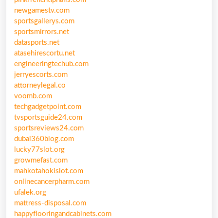
newgamestv.com
sportsgallerys.com
sportsmirrors.net
datasports.net
atasehirescortu.net
engineeringtechub.com
jerryescorts.com
attorneylegal.co
voomb.com
techgadgetpoint.com
tvsportsguide24.com
sportsreviews24.com
dubai360blog.com
lucky77slot.org
growmefast.com
mahkotahokislot.com
onlinecancerpharm.com
ufalek.org
mattress-disposal.com
happyflooringandcabinets.com