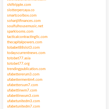
shiftripple.com
slotterpercaya.co
smartcoolbox.com
sohanjitfinances.com
soulfulhousemusic.net
sparklooms.com
tacticalcontractingllc.com
thecapitalpowers.com
tobabet88slot3.com
todayscurrentnews.com
totobet77.asia
totobet77.org
trendingpublication.com
ufabettererum3.com
ufabettermentm4.com
ufabettersum7.com
ufabettinwm7.com
ufabettinwum3.com
ufabetunitedm3.com
ufabetunitedm7.com