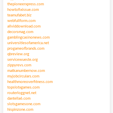
thepioneerxpress.com
howtofixissue.com
teamufabet.biz
webfullform.com
allviddownload.com
decorsmag.com
gamblingcasinonews.com
universitiesofamerica.net
progameofbrands.com
qbreview.org
servicewueste.org
zippyrevs.com
matkanumbernow.com
myjobcirculars.com
healthmoreoverfitness.com
topslotxgames.com
routerloggnet.net
dantella6.com
slotsgamesone.com
hispinzone.com