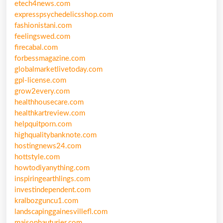
etech4news.com
expresspsychedelicsshop.com
fashionistani.com
feelingswed.com
firecabal.com
forbessmagazine.com
globalmarketlivetoday.com
gpl-license.com
grow2every.com
healthhousecare.com
healthkartreview.com
helpquitporn.com
highqualitybanknote.com
hostingnews24.com
hottstyle.com
howtodiyanything.com
inspiringearthlings.com
investindependent.com
kralbozguncu1.com
landscapinggainesvillefl.com
maisonhauturier.com