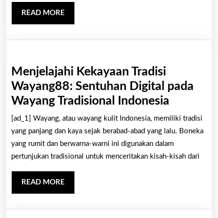
dunia
READ
READ MORE
game:
MORE
Tiger298
Menjelajahi Kekayaan Tradisi
Wayang88: Sentuhan Digital pada
Menjelaj
Wayang Tradisional Indonesia
Kekayaa
[ad_1] Wayang, atau wayang kulit Indonesia, memiliki tradisi
Tradisi
yang panjang dan kaya sejak berabad-abad yang lalu. Boneka
Wayang8
yang rumit dan berwarna-warni ini digunakan dalam
pertunjukan tradisional untuk menceritakan kisah-kisah dari
Sentuha
Digital
READ
READ MORE
pada
MORE
Wayang
Tradision