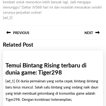
kembali untuk menonton lebih banyak lagi. Jadi mengapa
menunggu? Daftar JVS88 hari ini dan mulailah merasakan sendiri
serunya perjudian online!
[ad_2]
Post
PREVIOUS
NEXT
navigation
Related Post
Previous
Next
post:
post:
Temui Bintang Rising terbaru di
Temui
dunia game: Tiger298
Bintang
[ad_1] Di dunia permainan yang serba cepat, bintang-bintang
Rising
baru terus muncul. Salah satu bintang yang sedang naik daun
terbaru
yang telah membuat gelombang di komunitas game adalah
Tiger298. Dengan kombinasi keterampilan,
di