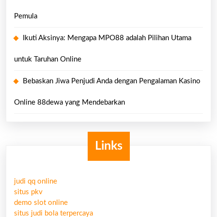
Pemula
Ikuti Aksinya: Mengapa MPO88 adalah Pilihan Utama
untuk Taruhan Online
Bebaskan Jiwa Penjudi Anda dengan Pengalaman Kasino
Online 88dewa yang Mendebarkan
Links
judi qq online
situs pkv
demo slot online
situs judi bola terpercaya