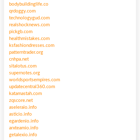
bodybuildinglife.co
qrdoggy.com
technologygud.com
realshocknews.com
pickgb.com
healthmistakes.com
ksfashiondresses.com
patterntrader.org
cnhpa.net
sitalotus.com
supernotes.org
worldsportsempires.com
updatecentral360.com
katamastah.com
zqscore.net
aseleraio.info
asticio.info
egardenio.info
arxteamio.info
getalexio.info