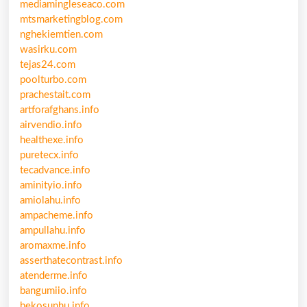
mediamingleseaco.com
mtsmarketingblog.com
nghekiemtien.com
wasirku.com
tejas24.com
poolturbo.com
prachestait.com
artforafghans.info
airvendio.info
healthexe.info
puretecx.info
tecadvance.info
aminityio.info
amiolahu.info
ampacheme.info
ampullahu.info
aromaxme.info
asserthatecontrast.info
atenderme.info
bangumiio.info
bekosunhu.info