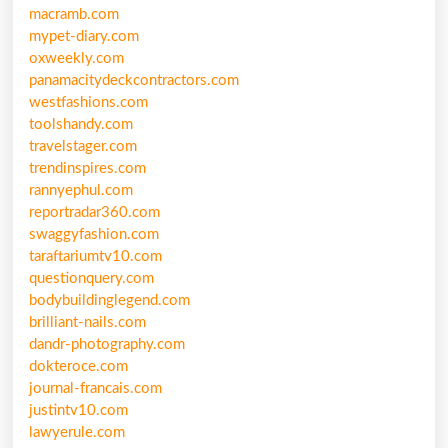
macramb.com
mypet-diary.com
oxweekly.com
panamacitydeckcontractors.com
westfashions.com
toolshandy.com
travelstager.com
trendinspires.com
rannyephul.com
reportradar360.com
swaggyfashion.com
taraftariumtv10.com
questionquery.com
bodybuildinglegend.com
brilliant-nails.com
dandr-photography.com
dokteroce.com
journal-francais.com
justintv10.com
lawyerule.com