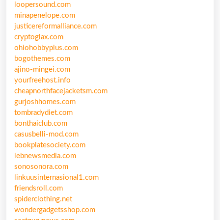
loopersound.com
minapenelope.com
justicereformalliance.com
cryptoglax.com
ohiohobbyplus.com
bogothemes.com
ajino-mingei.com
yourfreehost.info
cheapnorthfacejacketsm.com
gurjoshhomes.com
tombradydiet.com
bonthaiclub.com
casusbelli-mod.com
bookplatesociety.com
lebnewsmedia.com
sonosonora.com
linkuusinternasional1.com
friendsroll.com
spiderclothing.net
wondergadgetsshop.com