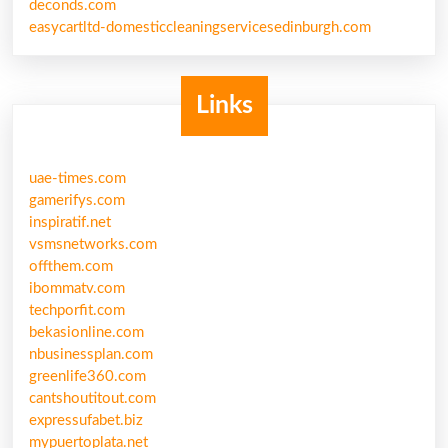
deconds.com
easycartltd-domesticcleaningservicesedinburgh.com
Links
uae-times.com
gamerifys.com
inspiratif.net
vsmsnetworks.com
offthem.com
ibommatv.com
techporfit.com
bekasionline.com
nbusinessplan.com
greenlife360.com
cantshoutitout.com
expressufabet.biz
mypuertoplata.net