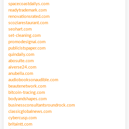
spacecoastdailys.com
readytrademark.com
renovationsrated.com
scoziarestaurant.com
seohart.com
set-cleaning.com
promodesignai.com
publicistspaper.com
quindaily.com
abosulte.com
aiverse24.com
anubella.com
audiobooksonaudible.com
beautenetwork.com
bitcoin-tracing.com
bodyandshapes.com
businessconsultantsroundrock.com
classicglobalnews.com
cybercusp.com
britaintt.com