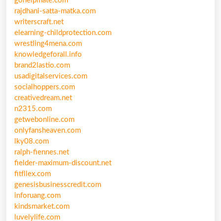
gohelpmate.com
rajdhani-satta-matka.com
writerscraft.net
elearning-childprotection.com
wrestling4mena.com
knowledgeforall.info
brand2lastio.com
usadigitalservices.com
socialhoppers.com
creativedream.net
n2315.com
getwebonline.com
onlyfansheaven.com
lky08.com
ralph-fiennes.net
fielder-maximum-discount.net
fitfllex.com
genesisbusinesscredit.com
inforuang.com
kindsmarket.com
luvelylife.com