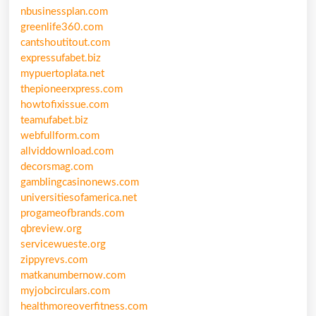
nbusinessplan.com
greenlife360.com
cantshoutitout.com
expressufabet.biz
mypuertoplata.net
thepioneerxpress.com
howtofixissue.com
teamufabet.biz
webfullform.com
allviddownload.com
decorsmag.com
gamblingcasinonews.com
universitiesofamerica.net
progameofbrands.com
qbreview.org
servicewueste.org
zippyrevs.com
matkanumbernow.com
myjobcirculars.com
healthmoreoverfitness.com