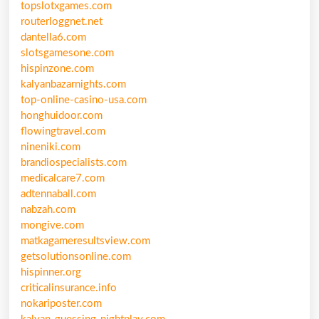
topslotxgames.com
routerloggnet.net
dantella6.com
slotsgamesone.com
hispinzone.com
kalyanbazarnights.com
top-online-casino-usa.com
honghuidoor.com
flowingtravel.com
nineniki.com
brandiospecialists.com
medicalcare7.com
adtennaball.com
nabzah.com
mongive.com
matkagameresultsview.com
getsolutionsonline.com
hispinner.org
criticalinsurance.info
nokariposter.com