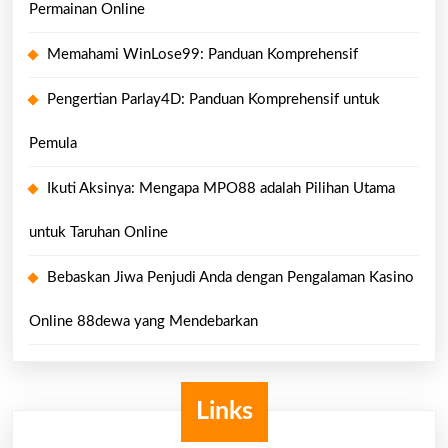
Permainan Online
Memahami WinLose99: Panduan Komprehensif
Pengertian Parlay4D: Panduan Komprehensif untuk
Pemula
Ikuti Aksinya: Mengapa MPO88 adalah Pilihan Utama
untuk Taruhan Online
Bebaskan Jiwa Penjudi Anda dengan Pengalaman Kasino
Online 88dewa yang Mendebarkan
Links