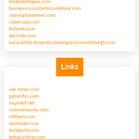
bodyandshapes.com
businessconsultantsroundrock.com
classicglobalnews.com
cybercusp.com
britaintt.com
deconds.com
easycartltd-domesticcleaningservicesedinburgh.com
Links
uae-times.com
gamerifys.com
inspiratif.net
vsmsnetworks.com
offthem.com
ibommatv.com
techporfit.com
bekasionline.com