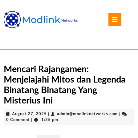
Skip
to
Open
content
Button
Skip
to
content
Mencari Rajangamen:
Menjelajahi Mitos dan Legenda
Binatang Binatang Yang
Misterius Ini
August
admin@mo
August 27, 2025
|
admin@modlinknetworks.com
|
27,
0 Comment
|
1:35 pm
2025