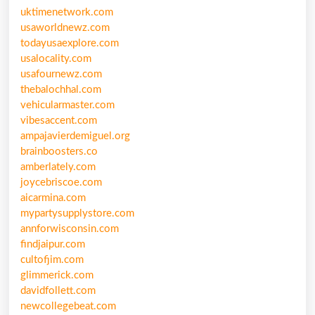
uktimenetwork.com
usaworldnewz.com
todayusaexplore.com
usalocality.com
usafournewz.com
thebalochhal.com
vehicularmaster.com
vibesaccent.com
ampajavierdemiguel.org
brainboosters.co
amberlately.com
joycebriscoe.com
aicarmina.com
mypartysupplystore.com
annforwisconsin.com
findjaipur.com
cultofjim.com
glimmerick.com
davidfollett.com
newcollegebeat.com