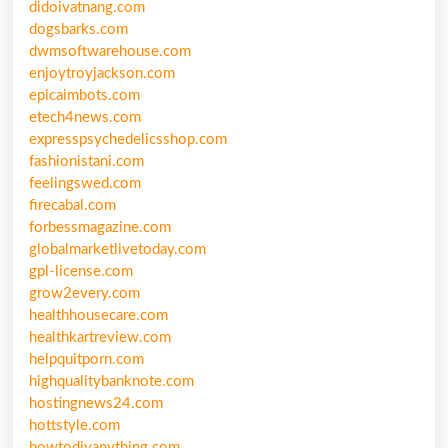
didoivatnang.com
dogsbarks.com
dwmsoftwarehouse.com
enjoytroyjackson.com
epicaimbots.com
etech4news.com
expresspsychedelicsshop.com
fashionistani.com
feelingswed.com
firecabal.com
forbessmagazine.com
globalmarketlivetoday.com
gpl-license.com
grow2every.com
healthhousecare.com
healthkartreview.com
helpquitporn.com
highqualitybanknote.com
hostingnews24.com
hottstyle.com
howtodiyanything.com