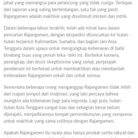
jahat yang memangsa para pelancong yang tidak curiga. Terlepas
dari laporan yang saling bertentangan, satu hal yang pasti:
Rajangamen adalah makhluk yang diselimuti misteri dan intrik.
Dalam beberapa tahun terakhir, telah ada minat baru dalam
pencarian Rajangamen, dengan ekspedisi diluncurkan ke hutan -
hutan terpencil Kalimantan, Sumatra, dan bagian lain Asia
Tenggara dalam upaya untuk mengungkap kebenaran di balik
binatang buas yang penuh teka -teki ini. Berbekal kamera,
perangkap, dan dosis skeptisisme yang sehat, penjelajah
pemberani ini bertekad untuk membuktikan atau membantah
keberadaan Rajangamen sekali dan untuk semua.
Sementara beberapa orang menganggap Rajangamen tidak lebih
dari isapan jempol dari imajinasi, yang lain percaya bahwa
mungkin ada kebenaran bagi para legenda. Lagi pula, hutan -
hutan Asia Tenggara sangat luas dan sebagian besar belum
dijelajahi, menjadikannya tempat persembunyian yang sempurna
untuk makhluk yang sama sulitnya dengan Rajangamen.
Apakah Rajangamen itu nyata atau hanya produk cerita rakyat dan