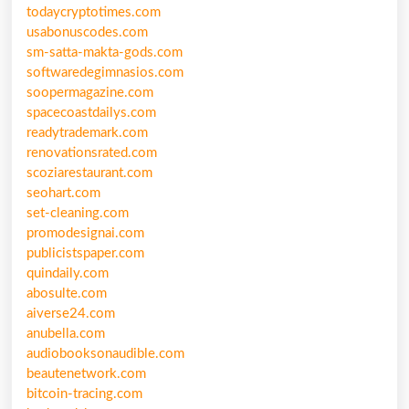
todaycryptotimes.com
usabonuscodes.com
sm-satta-makta-gods.com
softwaredegimnasios.com
soopermagazine.com
spacecoastdailys.com
readytrademark.com
renovationsrated.com
scoziarestaurant.com
seohart.com
set-cleaning.com
promodesignai.com
publicistspaper.com
quindaily.com
abosulte.com
aiverse24.com
anubella.com
audiobooksonaudible.com
beautenetwork.com
bitcoin-tracing.com