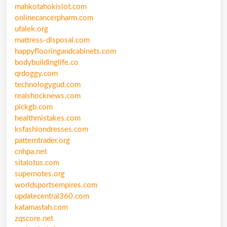
mahkotahokislot.com
onlinecancerpharm.com
ufalek.org
mattress-disposal.com
happyflooringandcabinets.com
bodybuildinglife.co
qrdoggy.com
technologygud.com
realshocknews.com
pickgb.com
healthmistakes.com
ksfashiondresses.com
patterntrader.org
cnhpa.net
sitalotus.com
supernotes.org
worldsportsempires.com
updatecentral360.com
katamastah.com
zqscore.net