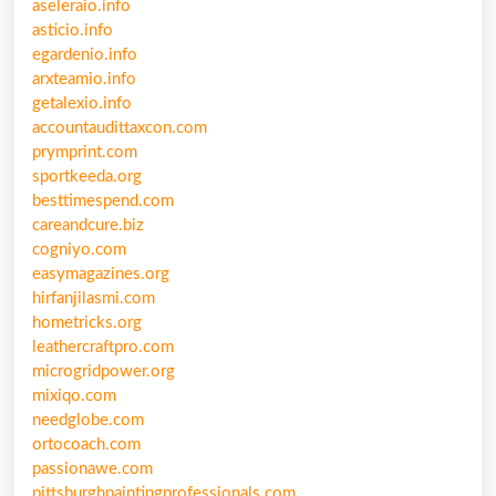
aseleraio.info
asticio.info
egardenio.info
arxteamio.info
getalexio.info
accountaudittaxcon.com
prymprint.com
sportkeeda.org
besttimespend.com
careandcure.biz
cogniyo.com
easymagazines.org
hirfanjilasmi.com
hometricks.org
leathercraftpro.com
microgridpower.org
mixiqo.com
needglobe.com
ortocoach.com
passionawe.com
pittsburghpaintingprofessionals.com