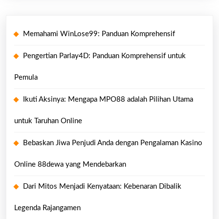
Memahami WinLose99: Panduan Komprehensif
Pengertian Parlay4D: Panduan Komprehensif untuk
Pemula
Ikuti Aksinya: Mengapa MPO88 adalah Pilihan Utama
untuk Taruhan Online
Bebaskan Jiwa Penjudi Anda dengan Pengalaman Kasino
Online 88dewa yang Mendebarkan
Dari Mitos Menjadi Kenyataan: Kebenaran Dibalik
Legenda Rajangamen