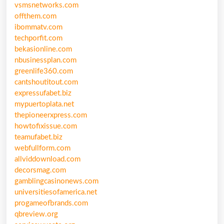
vsmsnetworks.com
offthem.com
ibommatv.com
techporfit.com
bekasionline.com
nbusinessplan.com
greenlife360.com
cantshoutitout.com
expressufabet.biz
mypuertoplata.net
thepioneerxpress.com
howtofixissue.com
teamufabet.biz
webfullform.com
allviddownload.com
decorsmag.com
gamblingcasinonews.com
universitiesofamerica.net
progameofbrands.com
qbreview.org