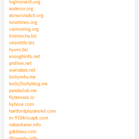
loginsearch.org
aodecor.org
donorsmatch.org
nowtimes.org
casinoeing.org
livemocha.biz
streetlife.biz
hyves.biz
enoughinfo.net
pinhive.net
warnabet.net
bollym4u.me
bolly2tollyblog.me
pandaclub.me
flyttevask.io
byhous.com
hartfordplazahotel.com
m-918kissapk.com
nabavkame.info
gakbiasa.com
iflowerhu.info