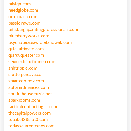
mixiqo.com
needglobe.com
ortocoach.com
passionawe.com
pittsburghpaintingprofessionals.com
plumberryworks.com
psychoterapiawioletanowak.com
quickultimate.com
quirkyquester.com
sexmedicineformen.com
shiftripple.com
slotterpercaya.co
smartcoolbox.com
sohanjitfinances.com
soulfulhousemusic.net
sparklooms.com
tacticalcontractingllc.com
thecapitalpowers.com
tobabet88slot3.com
todayscurrentnews.com