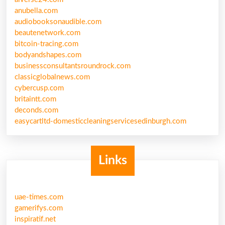
anubella.com
audiobooksonaudible.com
beautenetwork.com
bitcoin-tracing.com
bodyandshapes.com
businessconsultantsroundrock.com
classicglobalnews.com
cybercusp.com
britaintt.com
deconds.com
easycartltd-domesticcleaningservicesedinburgh.com
Links
uae-times.com
gamerifys.com
inspiratif.net