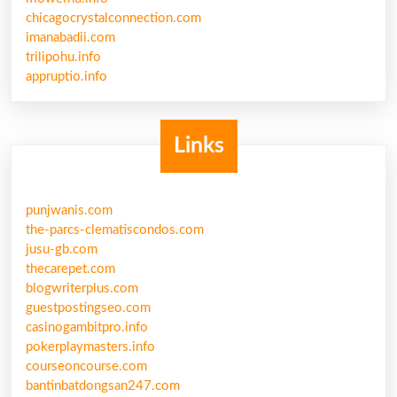
chicagocrystalconnection.com
imanabadii.com
trilipohu.info
appruptio.info
Links
punjwanis.com
the-parcs-clematiscondos.com
jusu-gb.com
thecarepet.com
blogwriterplus.com
guestpostingseo.com
casinogambitpro.info
pokerplaymasters.info
courseoncourse.com
bantinbatdongsan247.com