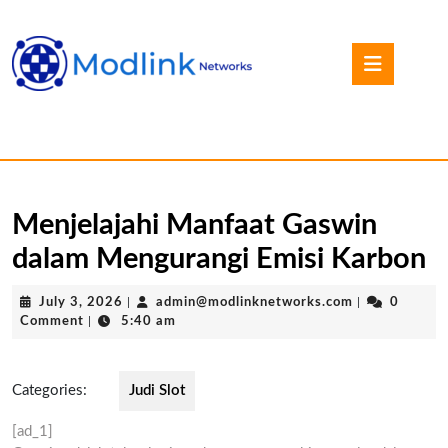
Skip
to
Open
content
Button
Skip
to
content
Menjelajahi Manfaat Gaswin
dalam Mengurangi Emisi Karbon
July
admin@modlin
July 3, 2026
|
admin@modlinknetworks.com
|
0
3,
Comment
|
5:40 am
2026
Categories:
Judi Slot
[ad_1]