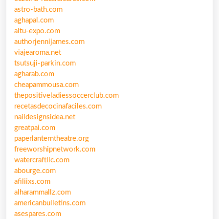
astro-bath.com
aghapal.com
altu-expo.com
authorjennijames.com
viajearoma.net
tsutsuji-parkin.com
agharab.com
cheapammousa.com
thepositiveladiessoccerclub.com
recetasdecocinafaciles.com
naildesignsidea.net
greatpai.com
paperlanterntheatre.org
freeworshipnetwork.com
watercraftllc.com
abourge.com
afiliixs.com
alharammallz.com
americanbulletins.com
asespares.com