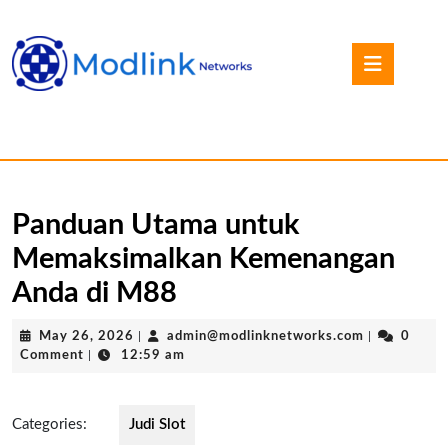
Skip
to
Open
content
Button
Skip
to
content
Panduan Utama untuk
Memaksimalkan Kemenangan
Anda di M88
May
admin@modl
May 26, 2026
|
admin@modlinknetworks.com
|
0
26,
Comment
|
12:59 am
2026
Categories:
Judi Slot