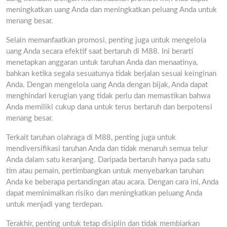
meningkatkan uang Anda dan meningkatkan peluang Anda untuk
menang besar.
Selain memanfaatkan promosi, penting juga untuk mengelola
uang Anda secara efektif saat bertaruh di M88. Ini berarti
menetapkan anggaran untuk taruhan Anda dan menaatinya,
bahkan ketika segala sesuatunya tidak berjalan sesuai keinginan
Anda. Dengan mengelola uang Anda dengan bijak, Anda dapat
menghindari kerugian yang tidak perlu dan memastikan bahwa
Anda memiliki cukup dana untuk terus bertaruh dan berpotensi
menang besar.
Terkait taruhan olahraga di M88, penting juga untuk
mendiversifikasi taruhan Anda dan tidak menaruh semua telur
Anda dalam satu keranjang. Daripada bertaruh hanya pada satu
tim atau pemain, pertimbangkan untuk menyebarkan taruhan
Anda ke beberapa pertandingan atau acara. Dengan cara ini, Anda
dapat meminimalkan risiko dan meningkatkan peluang Anda
untuk menjadi yang terdepan.
Terakhir, penting untuk tetap disiplin dan tidak membiarkan