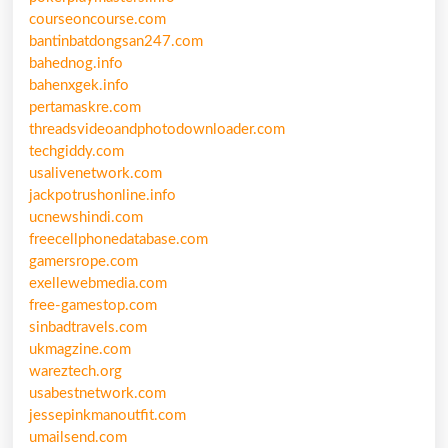
courseoncourse.com
bantinbatdongsan247.com
bahednog.info
bahenxgek.info
pertamaskre.com
threadsvideoandphotodownloader.com
techgiddy.com
usalivenetwork.com
jackpotrushonline.info
ucnewshindi.com
freecellphonedatabase.com
gamersrope.com
exellewebmedia.com
free-gamestop.com
sinbadtravels.com
ukmagzine.com
wareztech.org
usabestnetwork.com
jessepinkmanoutfit.com
umailsend.com