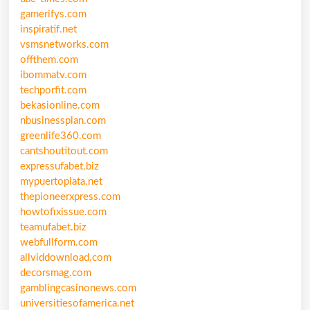
gamerifys.com
inspiratif.net
vsmsnetworks.com
offthem.com
ibommatv.com
techporfit.com
bekasionline.com
nbusinessplan.com
greenlife360.com
cantshoutitout.com
expressufabet.biz
mypuertoplata.net
thepioneerxpress.com
howtofixissue.com
teamufabet.biz
webfullform.com
allviddownload.com
decorsmag.com
gamblingcasinonews.com
universitiesofamerica.net