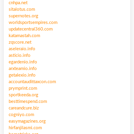
cnhpa.net
sitalotus.com
supernotes.org
worldsportsempires.com
updatecentral360.com
katamastah.com
zqscore.net
aseleraio.info
asticio.info
egardenio.info
arxteamio.info
getalexio.info
accountaudittaxcon.com
prymprint.com
sportkeeda.org
besttimespend.com
careandcure.biz
cogniyo.com
easymagazines.org
hirfanjilasmi.com