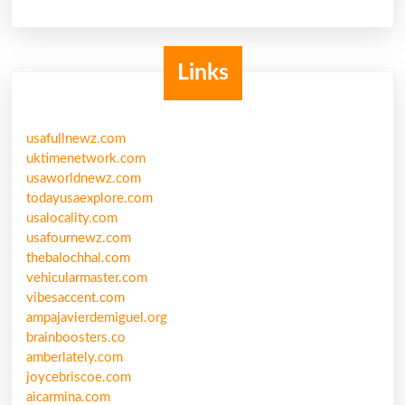
Links
usafullnewz.com
uktimenetwork.com
usaworldnewz.com
todayusaexplore.com
usalocality.com
usafournewz.com
thebalochhal.com
vehicularmaster.com
vibesaccent.com
ampajavierdemiguel.org
brainboosters.co
amberlately.com
joycebriscoe.com
aicarmina.com