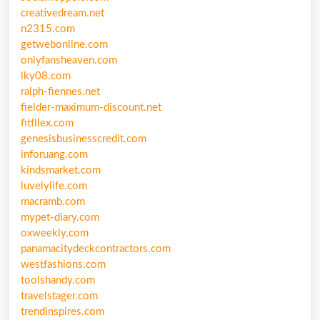
creativedream.net
n2315.com
getwebonline.com
onlyfansheaven.com
lky08.com
ralph-fiennes.net
fielder-maximum-discount.net
fitfllex.com
genesisbusinesscredit.com
inforuang.com
kindsmarket.com
luvelylife.com
macramb.com
mypet-diary.com
oxweekly.com
panamacitydeckcontractors.com
westfashions.com
toolshandy.com
travelstager.com
trendinspires.com