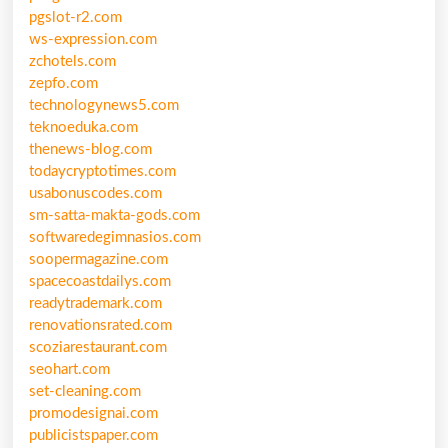
pgslot-r2.com
ws-expression.com
zchotels.com
zepfo.com
technologynews5.com
teknoeduka.com
thenews-blog.com
todaycryptotimes.com
usabonuscodes.com
sm-satta-makta-gods.com
softwaredegimnasios.com
soopermagazine.com
spacecoastdailys.com
readytrademark.com
renovationsrated.com
scoziarestaurant.com
seohart.com
set-cleaning.com
promodesignai.com
publicistspaper.com