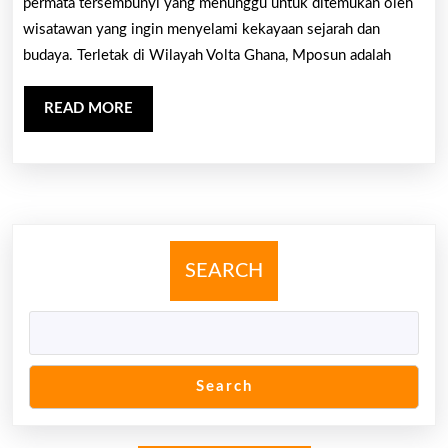
Sejarah
permata tersembunyi yang menunggu untuk ditemukan oleh
dan
wisatawan yang ingin menyelami kekayaan sejarah dan
budaya. Terletak di Wilayah Volta Ghana, Mposun adalah
Budaya
Mposun
READ
READ MORE
MORE
SEARCH
Search