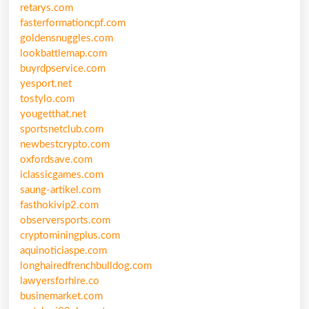
retarys.com
fasterformationcpf.com
goldensnuggles.com
lookbattlemap.com
buyrdpservice.com
yesport.net
tostylo.com
yougetthat.net
sportsnetclub.com
newbestcrypto.com
oxfordsave.com
iclassicgames.com
saung-artikel.com
fasthokivip2.com
observersports.com
cryptominingplus.com
aquinoticiaspe.com
longhairedfrenchbulldog.com
lawyersforhire.co
businemarket.com