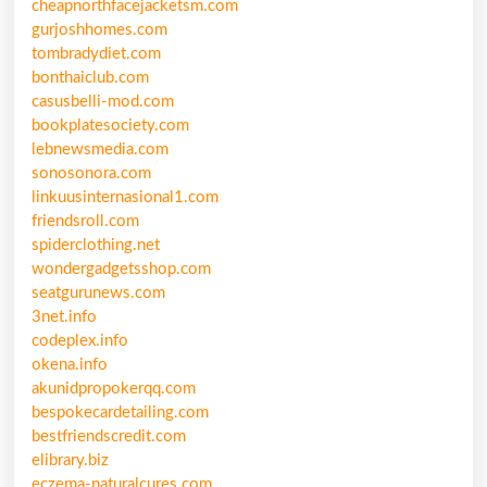
cheapnorthfacejacketsm.com
gurjoshhomes.com
tombradydiet.com
bonthaiclub.com
casusbelli-mod.com
bookplatesociety.com
lebnewsmedia.com
sonosonora.com
linkuusinternasional1.com
friendsroll.com
spiderclothing.net
wondergadgetsshop.com
seatgurunews.com
3net.info
codeplex.info
okena.info
akunidpropokerqq.com
bespokecardetailing.com
bestfriendscredit.com
elibrary.biz
eczema-naturalcures.com