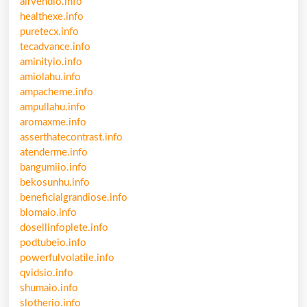
airvendio.info
healthexe.info
puretecx.info
tecadvance.info
aminityio.info
amiolahu.info
ampacheme.info
ampullahu.info
aromaxme.info
asserthatecontrast.info
atenderme.info
bangumiio.info
bekosunhu.info
beneficialgrandiose.info
blomaio.info
dosellinfoplete.info
podtubeio.info
powerfulvolatile.info
qvidsio.info
shumaio.info
slotherio.info