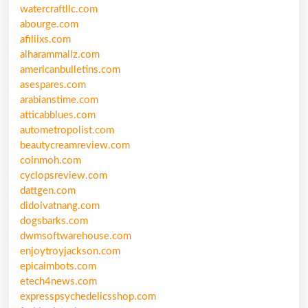
watercraftllc.com
abourge.com
afiliixs.com
alharammallz.com
americanbulletins.com
asespares.com
arabianstime.com
atticabblues.com
autometropolist.com
beautycreamreview.com
coinmoh.com
cyclopsreview.com
dattgen.com
didoivatnang.com
dogsbarks.com
dwmsoftwarehouse.com
enjoytroyjackson.com
epicaimbots.com
etech4news.com
expresspsychedelicsshop.com