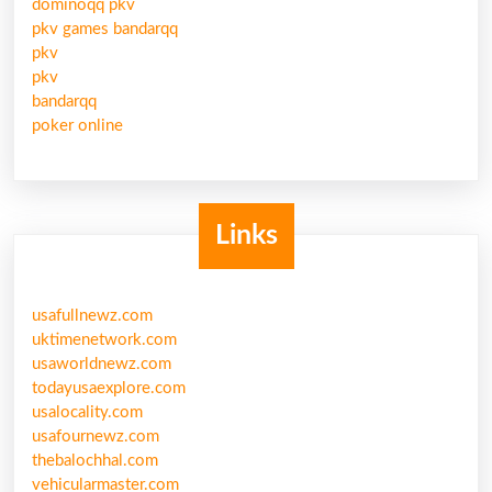
dominoqq pkv
pkv games bandarqq
pkv
pkv
bandarqq
poker online
Links
usafullnewz.com
uktimenetwork.com
usaworldnewz.com
todayusaexplore.com
usalocality.com
usafournewz.com
thebalochhal.com
vehicularmaster.com