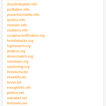
dosellinfoplete.info
podtubeio.info
powerfulvolatile.info
qvidsio.info
shumaio.info
slotherio.info
cysapluscertification.org
fortnitehacks.org
loginsearch.org
aodecor.org
donorsmatch.org
nowtimes.org
casinoeing.org
livemocha.biz
streetlife.biz
hyves.biz
enoughinfo.net
pinhive.net
warnabet.net
bollym4u.me