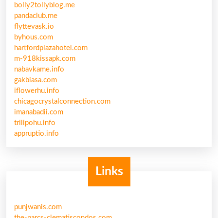
bolly2tollyblog.me
pandaclub.me
flyttevask.io
byhous.com
hartfordplazahotel.com
m-918kissapk.com
nabavkame.info
gakbiasa.com
iflowerhu.info
chicagocrystalconnection.com
imanabadii.com
trilipohu.info
appruptio.info
Links
punjwanis.com
the-parcs-clematiscondos.com