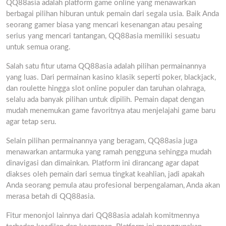
QQ88asia adalah platform game online yang menawarkan
berbagai pilihan hiburan untuk pemain dari segala usia. Baik Anda
seorang gamer biasa yang mencari kesenangan atau pesaing
serius yang mencari tantangan, QQ88asia memiliki sesuatu
untuk semua orang.
Salah satu fitur utama QQ88asia adalah pilihan permainannya
yang luas. Dari permainan kasino klasik seperti poker, blackjack,
dan roulette hingga slot online populer dan taruhan olahraga,
selalu ada banyak pilihan untuk dipilih. Pemain dapat dengan
mudah menemukan game favoritnya atau menjelajahi game baru
agar tetap seru.
Selain pilihan permainannya yang beragam, QQ88asia juga
menawarkan antarmuka yang ramah pengguna sehingga mudah
dinavigasi dan dimainkan. Platform ini dirancang agar dapat
diakses oleh pemain dari semua tingkat keahlian, jadi apakah
Anda seorang pemula atau profesional berpengalaman, Anda akan
merasa betah di QQ88asia.
Fitur menonjol lainnya dari QQ88asia adalah komitmennya