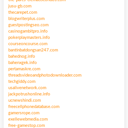
jusu-gb.com
thecarepet.com
blogwriterplus.com
guestpostingseo.com
casinogambitpro.info
pokerplaymasters.info
courseoncourse.com
bantinbatdongsan247.com
bahednog.info
bahenxgek.info
pertamaskre.com
threadsvideoandphotodownloader.com
techgiddy.com
usalivenetwork.com
jackpotrushonline.info
ucnewshindi.com
freecellphonedatabase.com
gamersrope.com
exellewebmedia.com
free-gamestop.com