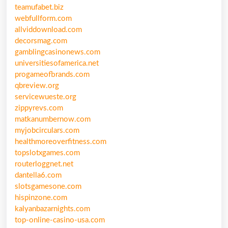
teamufabet.biz
webfullform.com
allviddownload.com
decorsmag.com
gamblingcasinonews.com
universitiesofamerica.net
progameofbrands.com
qbreview.org
servicewueste.org
zippyrevs.com
matkanumbernow.com
myjobcirculars.com
healthmoreoverfitness.com
topslotxgames.com
routerloggnet.net
dantella6.com
slotsgamesone.com
hispinzone.com
kalyanbazarnights.com
top-online-casino-usa.com