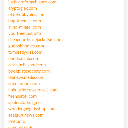
justicereformalliance.com
cryptoglax.com
ohiohobbyplus.com
bogothemes.com
ajino-mingei.com
yourfreehost.info
cheapnorthfacejacketsm.com
gurjoshhomes.com
tombradydiet.com
bonthaiclub.com
casusbelli-mod.com
bookplatesociety.com
lebnewsmedia.com
sonosonora.com
linkuusinternasional1.com
friendsroll.com
spiderclothing.net
wondergadgetsshop.com
seatgurunews.com
3net.info
codeplex.info