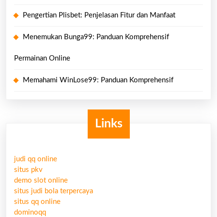
Pengertian Plisbet: Penjelasan Fitur dan Manfaat
Menemukan Bunga99: Panduan Komprehensif
Permainan Online
Memahami WinLose99: Panduan Komprehensif
Links
judi qq online
situs pkv
demo slot online
situs judi bola terpercaya
situs qq online
dominoqq