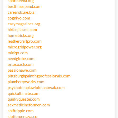
sportkeeda.org
besttimespend.com
careandcure.biz
cogniyo.com
easymagazines.org
hirfanjilasmi.com
hometricks.org
leathercraftpro.com
microgridpower.org
mixiqo.com
needglobe.com
ortocoach.com
passionawe.com
pittsburghpaintingprofessionals.com
plumberryworks.com
psychoterapiawioletanowak.com
quickultimate.com
quirkyquester.com
sexmedicineformen.com
shiftripple.com
slotterpercaya.co