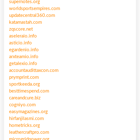
supernotes.org
worldsportsempires.com
updatecentral360.com
katamastah.com
zqscore.net
aseleraio.info
asticio.info
egardenio.info
arxteamio.info
getalexio.info
accountaudittaxcon.com
prymprint.com
sportkeeda.org
besttimespend.com
careandcure.biz
cogniyo.com
easymagazines.org
hirfanjilasmi.com
hometricks.org
leathercraftpro.com
microgridpower.org