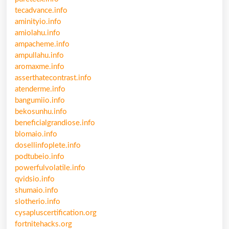
tecadvance.info
aminityio.info
amiolahu.info
ampacheme.info
ampullahu.info
aromaxme.info
asserthatecontrast.info
atenderme.info
bangumiio.info
bekosunhu.info
beneficialgrandiose.info
blomaio.info
dosellinfoplete.info
podtubeio.info
powerfulvolatile.info
qvidsio.info
shumaio.info
slotherio.info
cysapluscertification.org
fortnitehacks.org