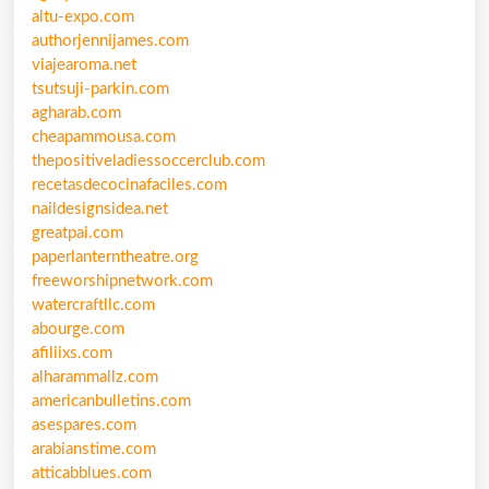
altu-expo.com
authorjennijames.com
viajearoma.net
tsutsuji-parkin.com
agharab.com
cheapammousa.com
thepositiveladiessoccerclub.com
recetasdecocinafaciles.com
naildesignsidea.net
greatpai.com
paperlanterntheatre.org
freeworshipnetwork.com
watercraftllc.com
abourge.com
afiliixs.com
alharammallz.com
americanbulletins.com
asespares.com
arabianstime.com
atticabblues.com