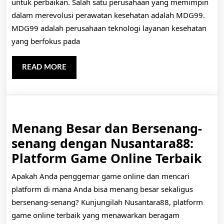
Pandangan
untuk perbaikan. Salah satu perusahaan yang memimpin
Lebih
dalam merevolusi perawatan kesehatan adalah MDG99.
Dekat
MDG99 adalah perusahaan teknologi layanan kesehatan
yang berfokus pada
MDG99
READ
READ MORE
MORE
Menang Besar dan Bersenang-
senang dengan Nusantara88:
Me
Platform Game Online Terbaik
Bes
Apakah Anda penggemar game online dan mencari
da
platform di mana Anda bisa menang besar sekaligus
Ber
bersenang-senang? Kunjungilah Nusantara88, platform
sen
game online terbaik yang menawarkan beragam