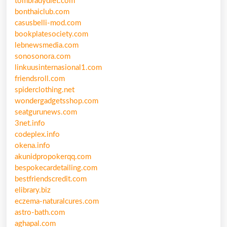
tombradydiet.com
bonthaiclub.com
casusbelli-mod.com
bookplatesociety.com
lebnewsmedia.com
sonosonora.com
linkuusinternasional1.com
friendsroll.com
spiderclothing.net
wondergadgetsshop.com
seatgurunews.com
3net.info
codeplex.info
okena.info
akunidpropokerqq.com
bespokecardetailing.com
bestfriendscredit.com
elibrary.biz
eczema-naturalcures.com
astro-bath.com
aghapal.com