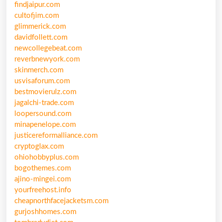
findjaipur.com
cultofjim.com
glimmerick.com
davidfollett.com
newcollegebeat.com
reverbnewyork.com
skinmerch.com
usvisaforum.com
bestmovierulz.com
jagalchi-trade.com
loopersound.com
minapenelope.com
justicereformalliance.com
cryptoglax.com
ohiohobbyplus.com
bogothemes.com
ajino-mingei.com
yourfreehost.info
cheapnorthfacejacketsm.com
gurjoshhomes.com