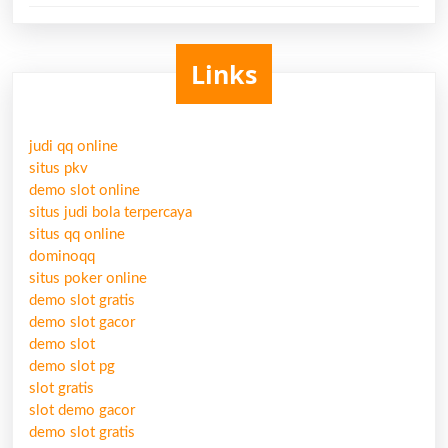
Links
judi qq online
situs pkv
demo slot online
situs judi bola terpercaya
situs qq online
dominoqq
situs poker online
demo slot gratis
demo slot gacor
demo slot
demo slot pg
slot gratis
slot demo gacor
demo slot gratis