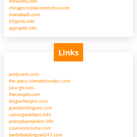
iflowerhu.info
chicagocrystalconnection.com
imanabadii.com
trilipohu.info
appruptio.info
Links
punjwanis.com
the-parcs-clematiscondos.com
jusu-gb.com
thecarepet.com
blogwriterplus.com
guestpostingseo.com
casinogambitpro.info
pokerplaymasters.info
courseoncourse.com
bantinbatdongsan247.com