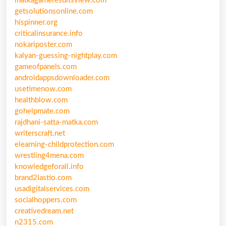
matkagameresultsview.com
getsolutionsonline.com
hispinner.org
criticalinsurance.info
nokariposter.com
kalyan-guessing-nightplay.com
gameofpanels.com
androidappsdownloader.com
usetimenow.com
healthblow.com
gohelpmate.com
rajdhani-satta-matka.com
writerscraft.net
elearning-childprotection.com
wrestling4mena.com
knowledgeforall.info
brand2lastio.com
usadigitalservices.com
socialhoppers.com
creativedream.net
n2315.com