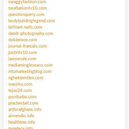
swaggyfashion.com
taraftariumtv10.com
questionquery.com
bodybuildinglegend.com
brilliant-nails.com
dandr-photography.com
dokteroce.com
journal-francais.com
justintv10.com
lawyerule.com
mediamingleseaco.com
mtsmarketingblog.com
nghekiemtien.com
wasirku.com
tejas24.com
poolturbo.com
prachestait.com
artforafghans.info
airvendio.info
healthexe.info
puretecx.info