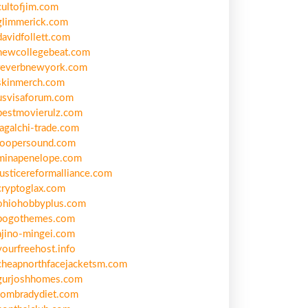
cultofjim.com
glimmerick.com
davidfollett.com
newcollegebeat.com
reverbnewyork.com
skinmerch.com
usvisaforum.com
bestmovierulz.com
jagalchi-trade.com
loopersound.com
minapenelope.com
justicereformalliance.com
cryptoglax.com
ohiohobbyplus.com
bogothemes.com
ajino-mingei.com
yourfreehost.info
cheapnorthfacejacketsm.com
gurjoshhomes.com
tombradydiet.com