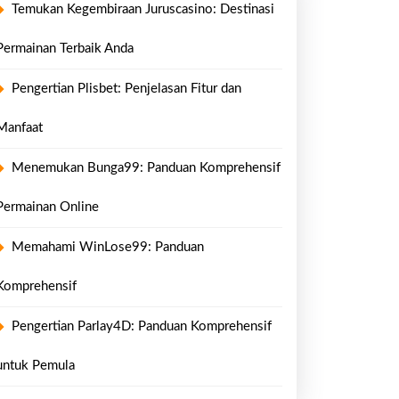
Temukan Kegembiraan Juruscasino: Destinasi
Permainan Terbaik Anda
Pengertian Plisbet: Penjelasan Fitur dan
Manfaat
Menemukan Bunga99: Panduan Komprehensif
Permainan Online
Memahami WinLose99: Panduan
Komprehensif
Pengertian Parlay4D: Panduan Komprehensif
untuk Pemula