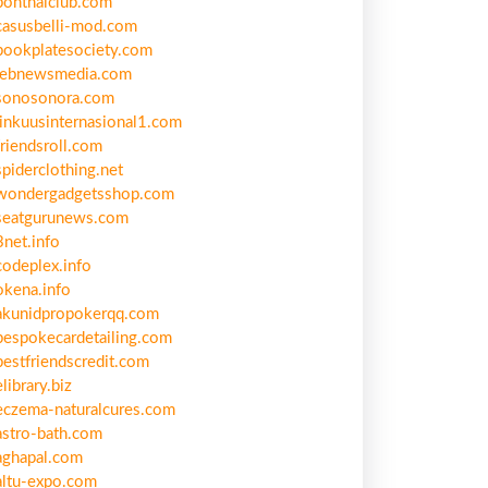
bonthaiclub.com
casusbelli-mod.com
bookplatesociety.com
lebnewsmedia.com
sonosonora.com
linkuusinternasional1.com
friendsroll.com
spiderclothing.net
wondergadgetsshop.com
seatgurunews.com
3net.info
codeplex.info
okena.info
akunidpropokerqq.com
bespokecardetailing.com
bestfriendscredit.com
elibrary.biz
eczema-naturalcures.com
astro-bath.com
aghapal.com
altu-expo.com