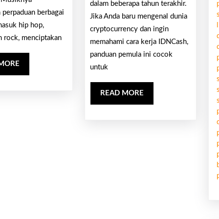
IDNCash
dalam beberapa tahun terakhir.
 perpaduan berbagai
Jika Anda baru mengenal dunia
dan
masuk hip hop,
cryptocurrency dan ingin
Cara
n rock, menciptakan
memahami cara kerja IDNCash,
Kerjanya
panduan pemula ini cocok
READ
 MORE
untuk
MORE
READ
READ MORE
MORE