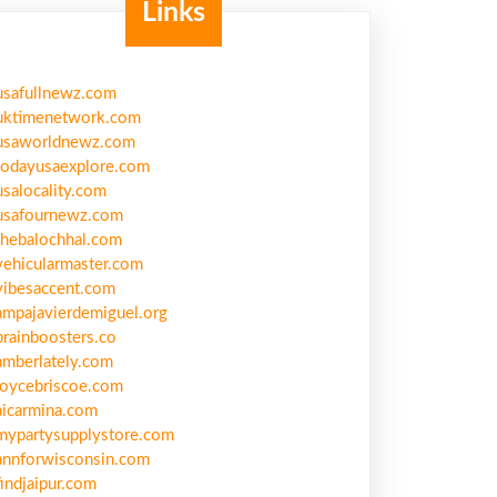
Links
usafullnewz.com
uktimenetwork.com
usaworldnewz.com
todayusaexplore.com
usalocality.com
usafournewz.com
thebalochhal.com
vehicularmaster.com
vibesaccent.com
ampajavierdemiguel.org
brainboosters.co
amberlately.com
joycebriscoe.com
aicarmina.com
mypartysupplystore.com
annforwisconsin.com
findjaipur.com