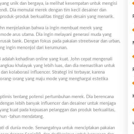
yang unik dan bergaya, ia melihat kesempatan untuk mengisi
rendi. Dia memulai merek dengan tim kecil desainer dan
produk-produk berkualitas tinggi dan desain yang menarik.
, John menjelaskan bahwa ia ingin membuat merek yang
mode arus utama. Dia ingin melayani generasi muda yang
usak bank. Dengan fokus pada pakaian streetwear dan urban,
ang ingin menonjol dari kerumunan.
8 adalah kehadiran online yang kuat. John cepat mengenali
ngkau khalayak yang lebih luas, dan dia memastikan untuk
an kolaborasi influencer. Strategi ini terbayar, karena
 orang-orang yang maju mode yang menghargai estetika
optimis tentang potensi pertumbuhan merek. Dia berencana
dengan lebih banyak influencer dan desainer untuk menjaga
yang kuat pada kepuasan pelanggan dan produk berkualitas,
ahun -tahun mendatang.
jati di dunia mode. Semangatnya untuk menciptakan pakaian