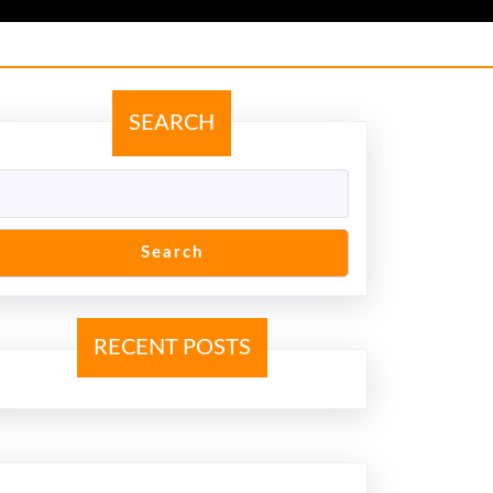
SEARCH
Search
RECENT POSTS