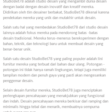
StudioBet78 adalah studio desain yang mengambil dunia desain
dengan badai dengan desain inovatif dan kreatif mereka.
Didirikan oleh tim desainer berbakat, StudioBet78 dikenal karena
pendekatan mereka yang unik dan mutakhir untuk desain.
Salah satu hal yang membedakan StudioBet78 dari studio desain
lainnya adalah fokus mereka pada mendorong batas -batas
desain tradisional. Mereka terus-menerus bereksperimen dengan
bahan, teknik, dan teknologi baru untuk membuat desain yang
benar-benar unik.
Salah satu desain StudioBet78 yang paling populer adalah lini
furnitur mereka yang terbuat dari bahan daur ulang. Potongan -
potongan ini tidak hanya ramah lingkungan, tetapi juga memiliki
tampilan modern dan penuh gaya yang pasti akan mengesankan
penggemar desain.
Selain desain furnitur mereka, StudioBet78 juga menciptakan
perlengkapan pencahayaan yang menakjubkan yang fungsional
dan indah. Desain pencahayaan mereka berkisar dari ramping dan
minimalis hingga tebal dan menarik, membuatnya sempurna