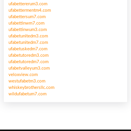
ufabettererum3.com
ufabettermentm4.com
ufabettersum7.com
ufabettinwm7.com
ufabettinwum3.com
ufabetunitedm3.com
ufabetunitedm7.com
ufabetuskedm7.com
ufabetutoredm3.com
ufabetutoredm7.com
ufabetvalleyum3.com
veloxview.com
westufabetm3.com
whiskeybrothersllc.com
wildufabetum7.com