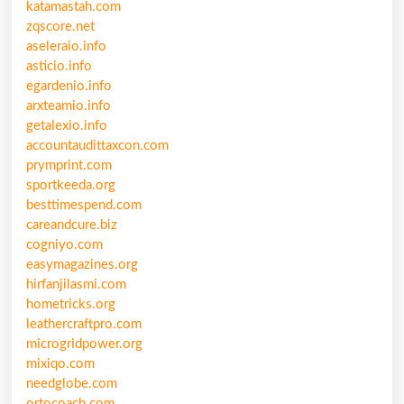
katamastah.com
zqscore.net
aseleraio.info
asticio.info
egardenio.info
arxteamio.info
getalexio.info
accountaudittaxcon.com
prymprint.com
sportkeeda.org
besttimespend.com
careandcure.biz
cogniyo.com
easymagazines.org
hirfanjilasmi.com
hometricks.org
leathercraftpro.com
microgridpower.org
mixiqo.com
needglobe.com
ortocoach.com