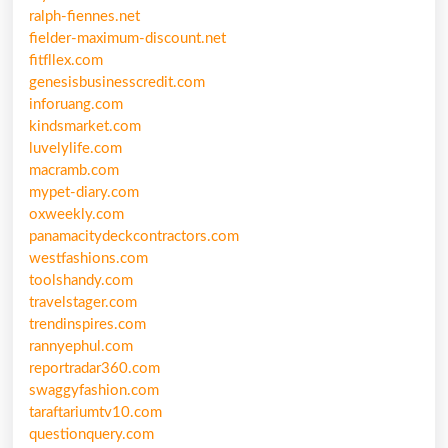
ralph-fiennes.net
fielder-maximum-discount.net
fitfllex.com
genesisbusinesscredit.com
inforuang.com
kindsmarket.com
luvelylife.com
macramb.com
mypet-diary.com
oxweekly.com
panamacitydeckcontractors.com
westfashions.com
toolshandy.com
travelstager.com
trendinspires.com
rannyephul.com
reportradar360.com
swaggyfashion.com
taraftariumtv10.com
questionquery.com