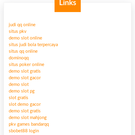
Links
judi qq online
situs pkv
demo slot online
situs judi bola terpercaya
situs qq online
dominoqq
situs poker online
demo slot gratis
demo slot gacor
demo slot
demo slot pg
slot gratis
slot demo gacor
demo slot gratis
demo slot mahjong
pkv games bandarqq
sbobet88 login