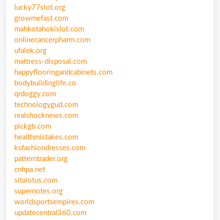
lucky77slot.org
growmefast.com
mahkotahokislot.com
onlinecancerpharm.com
ufalek.org
mattress-disposal.com
happyflooringandcabinets.com
bodybuildinglife.co
qrdoggy.com
technologygud.com
realshocknews.com
pickgb.com
healthmistakes.com
ksfashiondresses.com
patterntrader.org
cnhpa.net
sitalotus.com
supernotes.org
worldsportsempires.com
updatecentral360.com