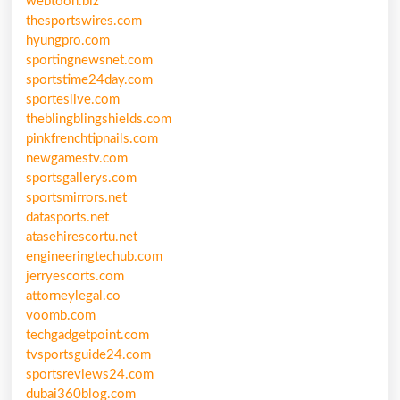
webtoon.biz
thesportswires.com
hyungpro.com
sportingnewsnet.com
sportstime24day.com
sporteslive.com
theblingblingshields.com
pinkfrenchtipnails.com
newgamestv.com
sportsgallerys.com
sportsmirrors.net
datasports.net
atasehirescortu.net
engineeringtechub.com
jerryescorts.com
attorneylegal.co
voomb.com
techgadgetpoint.com
tvsportsguide24.com
sportsreviews24.com
dubai360blog.com