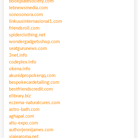
bookplatesociety.com
lebnewsmedia.com
sonosonora.com
linkuusinternasional1.com
friendsroll.com
spiderclothing.net
wondergadgetsshop.com
seatgurunews.com
3net.info
codeplex.info
okena.info
akunidpropokerqq.com
bespokecardetailing.com
bestfriendscredit.com
elibrary.biz
eczema-naturalcures.com
astro-bath.com
aghapal.com
altu-expo.com
authorjennijames.com
viajearoma.net