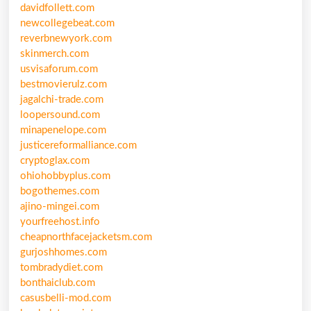
davidfollett.com
newcollegebeat.com
reverbnewyork.com
skinmerch.com
usvisaforum.com
bestmovierulz.com
jagalchi-trade.com
loopersound.com
minapenelope.com
justicereformalliance.com
cryptoglax.com
ohiohobbyplus.com
bogothemes.com
ajino-mingei.com
yourfreehost.info
cheapnorthfacejacketsm.com
gurjoshhomes.com
tombradydiet.com
bonthaiclub.com
casusbelli-mod.com