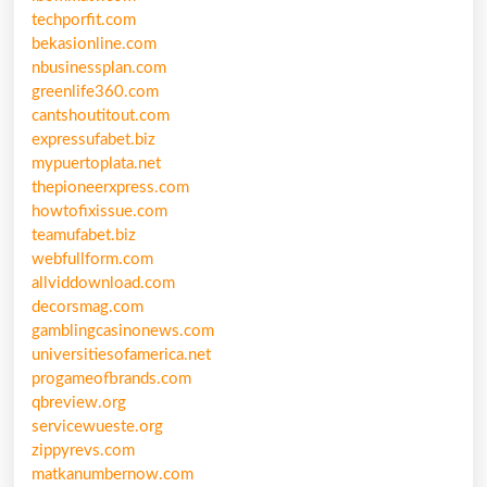
techporfit.com
bekasionline.com
nbusinessplan.com
greenlife360.com
cantshoutitout.com
expressufabet.biz
mypuertoplata.net
thepioneerxpress.com
howtofixissue.com
teamufabet.biz
webfullform.com
allviddownload.com
decorsmag.com
gamblingcasinonews.com
universitiesofamerica.net
progameofbrands.com
qbreview.org
servicewueste.org
zippyrevs.com
matkanumbernow.com