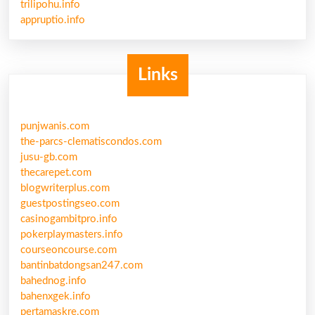
trilipohu.info
appruptio.info
Links
punjwanis.com
the-parcs-clematiscondos.com
jusu-gb.com
thecarepet.com
blogwriterplus.com
guestpostingseo.com
casinogambitpro.info
pokerplaymasters.info
courseoncourse.com
bantinbatdongsan247.com
bahednog.info
bahenxgek.info
pertamaskre.com