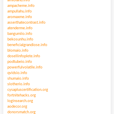
amiolahu.info
ampacheme.info
ampullahu.info
aromaxme.info
asserthatecontrast.info
atenderme.info
bangumiio.info
bekosunhu.info
beneficialgrandiose.info
blomaio.info
dosellinfoplete.info
podtubeio.info
powerfulvolatile.info
qvidsio.info
shumaio.info
slotherio.info
cysapluscertification.org
fortnitehacks.org
loginsearch.org
aodecor.org
donorsmatch.org