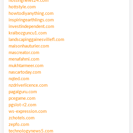
hostingnews24.com
hottstyle.com
howtodiyanything.com
inspiringearthlings.com
investindependent.com
kralbozguncu1.com
landscapinggainesvillefl.com
maisonhauturier.com
mascreator.com
menafahmi.com
mukhtarmeer.com
nascartoday.com
nqted.com
nzdriverlicence.com
pagalguru.com
pcegame.com
pgslot-r2.com
ws-expression.com
zchotels.com
zepfo.com
technologynews5.com