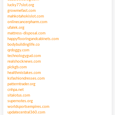
lucky77slot.org
growmefast.com
mahkotahokislot.com
onlinecancerpharm.com
ufalek.org
mattress-disposal.com
happyflooringandcabinets.com
bodybuildinglife.co
qrdoggy.com
technologygud.com
realshocknews.com
pickgb.com
healthmistakes.com
ksfashiondresses.com
patterntrader.org
cnhpa.net
sitalotus.com
supernotes.org
worldsportsempires.com
updatecentral360.com