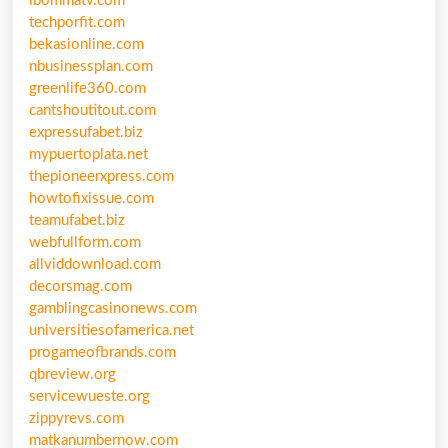
ibommatv.com
techporfit.com
bekasionline.com
nbusinessplan.com
greenlife360.com
cantshoutitout.com
expressufabet.biz
mypuertoplata.net
thepioneerxpress.com
howtofixissue.com
teamufabet.biz
webfullform.com
allviddownload.com
decorsmag.com
gamblingcasinonews.com
universitiesofamerica.net
progameofbrands.com
qbreview.org
servicewueste.org
zippyrevs.com
matkanumbernow.com