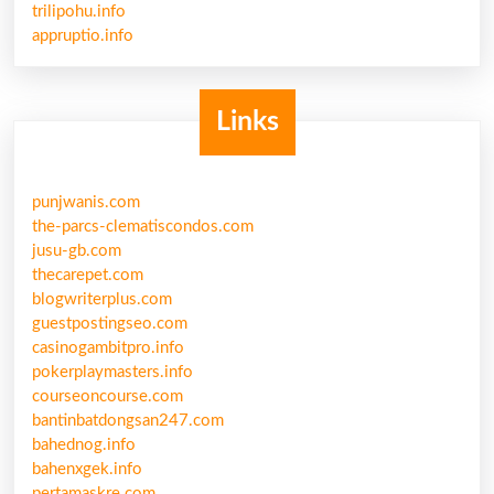
trilipohu.info
appruptio.info
Links
punjwanis.com
the-parcs-clematiscondos.com
jusu-gb.com
thecarepet.com
blogwriterplus.com
guestpostingseo.com
casinogambitpro.info
pokerplaymasters.info
courseoncourse.com
bantinbatdongsan247.com
bahednog.info
bahenxgek.info
pertamaskre.com