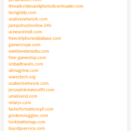
threadsvideoandphotodownloader.com
techgiddy.com
usalivenetwork.com
jackpotrushonline.info
ucnewshindi.com
freecellphonedatabase.com
gamersrope.com
exellewebmedia.com
free-gamestop.com
sinbadtravels.com
ukmagzine.com
wareztech.org
usabestnetwork.com
jessepinkmanoutfit.com
umailsend.com
retarys.com
fasterformationcpf.com
goldensnuggles.com
lookbattlemap.com
buyrdpservice.com