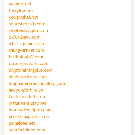
yesport.net
tostylo.com
yougetthat.net
sportsnetclub.com
newbestcrypto.com
oxfordsave.com
iclassicgames.com
saung-artikel.com
fasthokivip2.com
observersports.com
cryptominingplus.com
aquinoticiaspe.com
longhairedfrenchbulldog.com
lawyersforhire.co
businemarket.com
matahari88play.net
moneydescriptor.com
youthsmagazine.com
painaidee.net
sportsdarkest.com