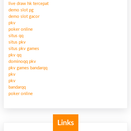
live draw hk tercepat
demo slot pg
demo slot gacor
pkv
poker online
situs qq
situs pkv
situs pkv games
pkv qq
dominoqq pkv
pkv games bandarqq
pkv
pkv
bandarqq
poker online
Links