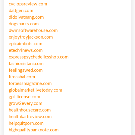
cyclopsreview.com
dattgen.com
didoivatnang.com
dogsbarks.com
dwmsoftwarehouse.com
enjoytroyjackson.com
epicaimbots.com
etech4news.com
expresspsychedelicsshop.com
fashionistani.com
feelingswed.com
firecabal.com
forbessmagazine.com
globalmarketlivetoday.com
gpl-license.com
grow2every.com
healthhousecare.com
healthkartreview.com
helpquitporn.com
highqualitybanknote.com