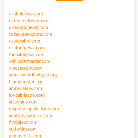
usafullnewz.com
uktimenetwork.com
usaworldnewz.com
todayusaexplore.com
usalocality.com
usafournewz.com
thebalochhal.com
vehicularmaster.com
vibesaccent.com
ampajavierdemiguel.org
brainboosters.co
amberlately.com
joycebriscoe.com
aicarmina.com
mypartysupplystore.com
annforwisconsin.com
findjaipur.com
cultofjim.com
glimmerick.com