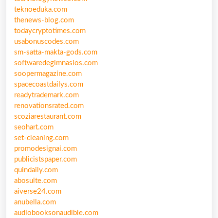
teknoeduka.com
thenews-blog.com
todaycryptotimes.com
usabonuscodes.com
sm-satta-makta-gods.com
softwaredegimnasios.com
soopermagazine.com
spacecoastdailys.com
readytrademark.com
renovationsrated.com
scoziarestaurant.com
seohart.com
set-cleaning.com
promodesignai.com
publicistspaper.com
quindaily.com
abosulte.com
aiverse24.com
anubella.com
audiobooksonaudible.com