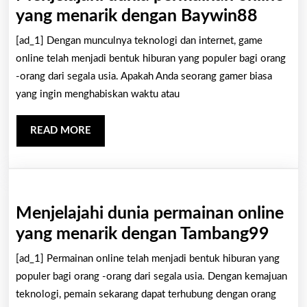
Menjel
yang menarik dengan Baywin88
dunia
[ad_1] Dengan munculnya teknologi dan internet, game
perma
online telah menjadi bentuk hiburan yang populer bagi orang
online
-orang dari segala usia. Apakah Anda seorang gamer biasa
yang ingin menghabiskan waktu atau
yang
menar
READ
READ MORE
denga
MORE
Baywi
Menjelajahi dunia permainan online
Menj
yang menarik dengan Tambang99
duni
[ad_1] Permainan online telah menjadi bentuk hiburan yang
perm
populer bagi orang -orang dari segala usia. Dengan kemajuan
onlin
teknologi, pemain sekarang dapat terhubung dengan orang