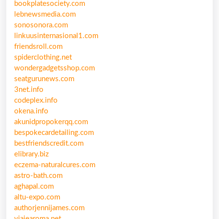
bookplatesociety.com
lebnewsmedia.com
sonosonora.com
linkuusinternasional1.com
friendsroll.com
spiderclothing.net
wondergadgetsshop.com
seatgurunews.com
3net.info
codeplex.info
okena.info
akunidpropokerqq.com
bespokecardetailing.com
bestfriendscredit.com
elibrary.biz
eczema-naturalcures.com
astro-bath.com
aghapal.com
altu-expo.com
authorjennijames.com
viajearoma.net