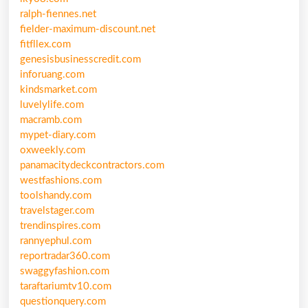
ralph-fiennes.net
fielder-maximum-discount.net
fitfllex.com
genesisbusinesscredit.com
inforuang.com
kindsmarket.com
luvelylife.com
macramb.com
mypet-diary.com
oxweekly.com
panamacitydeckcontractors.com
westfashions.com
toolshandy.com
travelstager.com
trendinspires.com
rannyephul.com
reportradar360.com
swaggyfashion.com
taraftariumtv10.com
questionquery.com