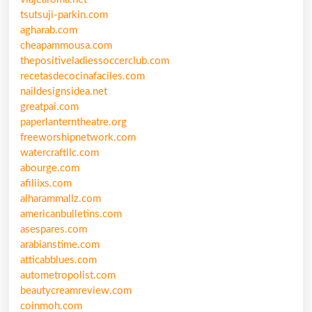
tsutsuji-parkin.com
agharab.com
cheapammousa.com
thepositiveladiessoccerclub.com
recetasdecocinafaciles.com
naildesignsidea.net
greatpai.com
paperlanterntheatre.org
freeworshipnetwork.com
watercraftllc.com
abourge.com
afiliixs.com
alharammallz.com
americanbulletins.com
asespares.com
arabianstime.com
atticabblues.com
autometropolist.com
beautycreamreview.com
coinmoh.com