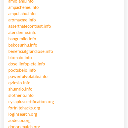
amiolahu.info
ampacheme.info
ampullahu.info
aromaxme.info
asserthatecontrast.info
atenderme.info
bangumiio.info
bekosunhu.info
beneficialgrandiose.info
blomaio.info
dosellinfoplete.info
podtubeio.info
powerfulvolatile.info
qvidsio.info
shumaio.info
slotherio.info
cysapluscertification.org
fortnitehacks.org
loginsearch.org
aodecor.org
donorsmatch.org