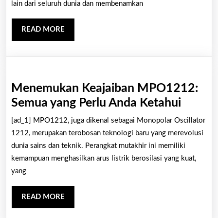
lain dari seluruh dunia dan membenamkan
yang
mena
READ
READ MORE
deng
MORE
Tam
Menemukan Keajaiban MPO1212:
Mene
Semua yang Perlu Anda Ketahui
Keajai
[ad_1] MPO1212, juga dikenal sebagai Monopolar Oscillator
MPO1
1212, merupakan terobosan teknologi baru yang merevolusi
Semua
dunia sains dan teknik. Perangkat mutakhir ini memiliki
kemampuan menghasilkan arus listrik berosilasi yang kuat,
yang
yang
Perlu
Anda
READ
READ MORE
Ketahu
MORE