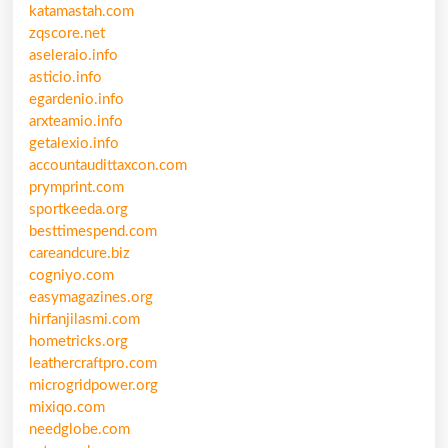
katamastah.com
zqscore.net
aseleraio.info
asticio.info
egardenio.info
arxteamio.info
getalexio.info
accountaudittaxcon.com
prymprint.com
sportkeeda.org
besttimespend.com
careandcure.biz
cogniyo.com
easymagazines.org
hirfanjilasmi.com
hometricks.org
leathercraftpro.com
microgridpower.org
mixiqo.com
needglobe.com