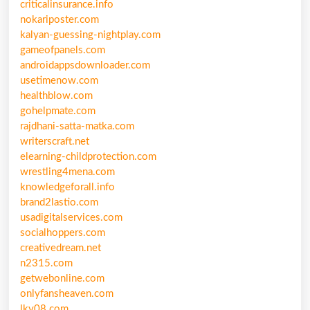
criticalinsurance.info
nokariposter.com
kalyan-guessing-nightplay.com
gameofpanels.com
androidappsdownloader.com
usetimenow.com
healthblow.com
gohelpmate.com
rajdhani-satta-matka.com
writerscraft.net
elearning-childprotection.com
wrestling4mena.com
knowledgeforall.info
brand2lastio.com
usadigitalservices.com
socialhoppers.com
creativedream.net
n2315.com
getwebonline.com
onlyfansheaven.com
lky08.com