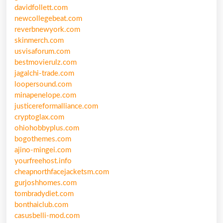
davidfollett.com
newcollegebeat.com
reverbnewyork.com
skinmerch.com
usvisaforum.com
bestmovierulz.com
jagalchi-trade.com
loopersound.com
minapenelope.com
justicereformalliance.com
cryptoglax.com
ohiohobbyplus.com
bogothemes.com
ajino-mingei.com
yourfreehost.info
cheapnorthfacejacketsm.com
gurjoshhomes.com
tombradydiet.com
bonthaiclub.com
casusbelli-mod.com