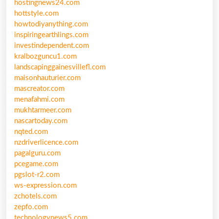
hostingnews24.com
hottstyle.com
howtodiyanything.com
inspiringearthlings.com
investindependent.com
kralbozguncu1.com
landscapinggainesvillefl.com
maisonhauturier.com
mascreator.com
menafahmi.com
mukhtarmeer.com
nascartoday.com
nqted.com
nzdriverlicence.com
pagalguru.com
pcegame.com
pgslot-r2.com
ws-expression.com
zchotels.com
zepfo.com
technologynews5.com