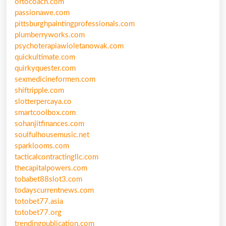
ortocoach.com
passionawe.com
pittsburghpaintingprofessionals.com
plumberryworks.com
psychoterapiawioletanowak.com
quickultimate.com
quirkyquester.com
sexmedicineformen.com
shiftripple.com
slotterpercaya.co
smartcoolbox.com
sohanjitfinances.com
soulfulhousemusic.net
sparklooms.com
tacticalcontractingllc.com
thecapitalpowers.com
tobabet88slot3.com
todayscurrentnews.com
totobet77.asia
totobet77.org
trendingpublication.com