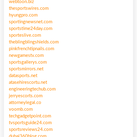
webtoon.biz
thesportswires.com
hyungpro.com
sportingnewsnet.com
sportstime24day.com
sporteslive.com
theblingblingshields.com
pinkfrenchtipnails.com
newgamestv.com
sportsgallerys.com
sportsmirrors.net
datasports.net
atasehirescortu.net
engineeringtechub.com
jerryescorts.com
attorneylegal.co
voomb.com
techgadgetpoint.com
tvsportsguide24.com
sportsreviews24.com
dubai360blog.com