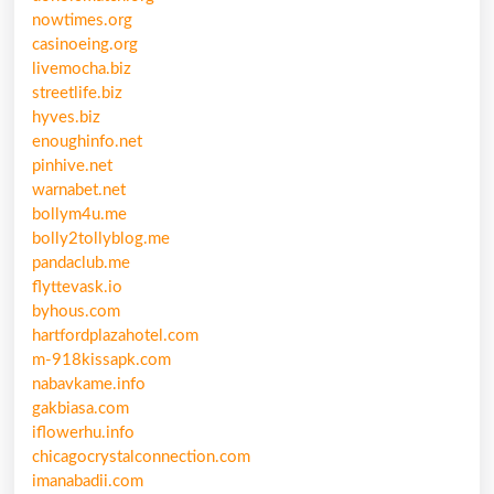
nowtimes.org
casinoeing.org
livemocha.biz
streetlife.biz
hyves.biz
enoughinfo.net
pinhive.net
warnabet.net
bollym4u.me
bolly2tollyblog.me
pandaclub.me
flyttevask.io
byhous.com
hartfordplazahotel.com
m-918kissapk.com
nabavkame.info
gakbiasa.com
iflowerhu.info
chicagocrystalconnection.com
imanabadii.com