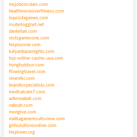
myjobcirculars.com
healthmoreoverfitness.com
topslotxgames.com
routerloggnet.net
dantella6.com
slotsgamesone.com
hispinzone.com
kalyanbazarnights.com
top-online-casino-usa.com
honghuidoor.com
flowingtravel.com
nineniki.com
brandiospecialists.com
medicalcare7.com
adtennaball.com
nabzah.com
mongive.com
matkagameresultsview.com
getsolutionsonline.com
hispinner.org