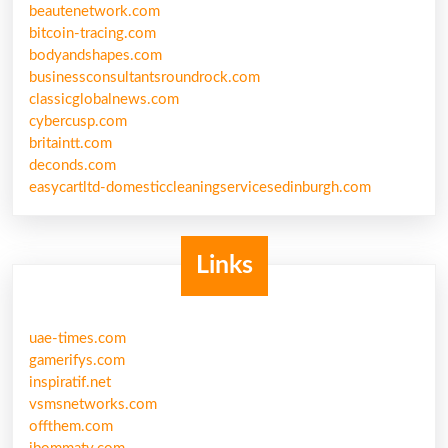
beautenetwork.com
bitcoin-tracing.com
bodyandshapes.com
businessconsultantsroundrock.com
classicglobalnews.com
cybercusp.com
britaintt.com
deconds.com
easycartltd-domesticcleaningservicesedinburgh.com
Links
uae-times.com
gamerifys.com
inspiratif.net
vsmsnetworks.com
offthem.com