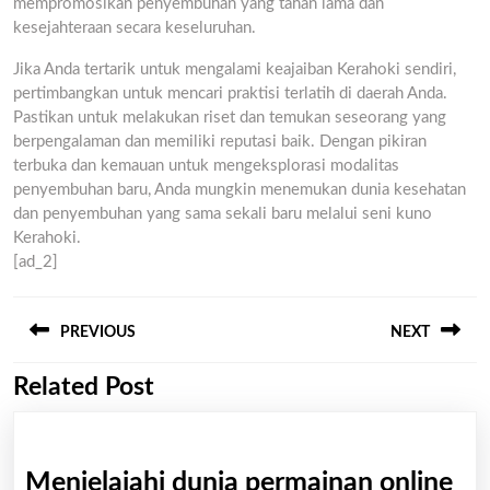
mempromosikan penyembuhan yang tahan lama dan
kesejahteraan secara keseluruhan.
Jika Anda tertarik untuk mengalami keajaiban Kerahoki sendiri,
pertimbangkan untuk mencari praktisi terlatih di daerah Anda.
Pastikan untuk melakukan riset dan temukan seseorang yang
berpengalaman dan memiliki reputasi baik. Dengan pikiran
terbuka dan kemauan untuk mengeksplorasi modalitas
penyembuhan baru, Anda mungkin menemukan dunia kesehatan
dan penyembuhan yang sama sekali baru melalui seni kuno
Kerahoki.
[ad_2]
Post
PREVIOUS
NEXT
navigation
Related Post
Previous
Next
post:
post:
Menjelajahi dunia permainan online