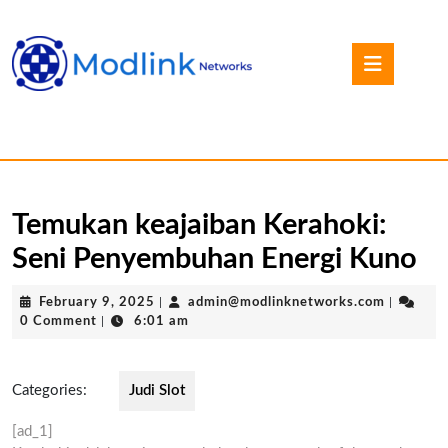
Skip
to
Open
content
Button
Skip
to
content
Temukan keajaiban Kerahoki:
Seni Penyembuhan Energi Kuno
February
admin@mo
February 9, 2025
|
admin@modlinknetworks.com
|
9,
0 Comment
|
6:01 am
2025
Categories:
Judi Slot
[ad_1]