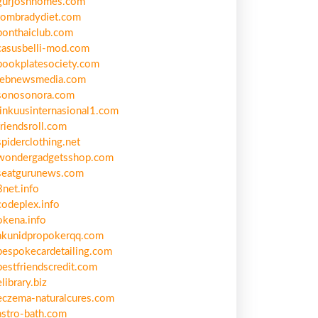
gurjoshhomes.com
tombradydiet.com
bonthaiclub.com
casusbelli-mod.com
bookplatesociety.com
lebnewsmedia.com
sonosonora.com
linkuusinternasional1.com
friendsroll.com
spiderclothing.net
wondergadgetsshop.com
seatgurunews.com
3net.info
codeplex.info
okena.info
akunidpropokerqq.com
bespokecardetailing.com
bestfriendscredit.com
elibrary.biz
eczema-naturalcures.com
astro-bath.com