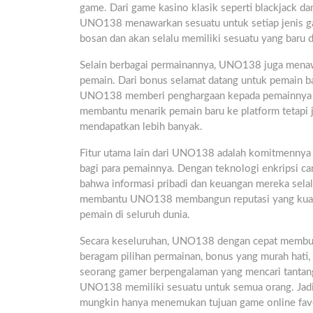
game. Dari game kasino klasik seperti blackjack dan
UNO138 menawarkan sesuatu untuk setiap jenis gam
bosan dan akan selalu memiliki sesuatu yang baru 
Selain berbagai permainannya, UNO138 juga menaw
pemain. Dari bonus selamat datang untuk pemain ba
UNO138 memberi penghargaan kepada pemainnya ata
membantu menarik pemain baru ke platform tetapi
mendapatkan lebih banyak.
Fitur utama lain dari UNO138 adalah komitmenny
bagi para pemainnya. Dengan teknologi enkripsi c
bahwa informasi pribadi dan keuangan mereka selal
membantu UNO138 membangun reputasi yang kuat d
pemain di seluruh dunia.
Secara keseluruhan, UNO138 dengan cepat membuat 
beragam pilihan permainan, bonus yang murah hati
seorang gamer berpengalaman yang mencari tantang
UNO138 memiliki sesuatu untuk semua orang. Jadi
mungkin hanya menemukan tujuan game online favo