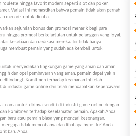
 roulette hingga favorit modern seperti slot dan poker,
er. Variasi ini memastikan bahwa pemain tidak akan pernah
dan menarik untuk dicoba.
arkan sejumlah bonus dan promosi menarik bagi para
ru hingga promosi berkelanjutan untuk pelanggan yang loyal,
s kesetiaan dan dedikasi mereka. Ini tidak hanya
 juga membuat pemain yang sudah ada kembali untuk
a untuk menyediakan lingkungan game yang aman dan aman
anggih dan opsi pembayaran yang aman, pemain dapat yakin
u dilindungi. Komitmen terhadap keamanan ini telah
i industri game online dan telah mendapatkan kepercayaan
nama untuk dirinya sendiri di industri game online dengan
, dan komitmen terhadap keselamatan pemain. Apakah Anda
an baru atau pemain biasa yang mencari kesenangan,
 mengapa tidak mencobanya dan lihat apa hype itu? Anda
rit baru Anda.