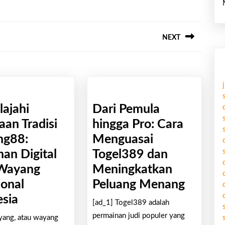
NEXT
Next
post:
lajahi
Dari Pemula
an Tradisi
hingga Pro: Cara
ng88:
Menguasai
an Digital
Togel389 dan
Wayang
Meningkatkan
Dari
ional
Peluang Menang
Menjelajahi
Pemula
esia
[ad_1] Togel389 adalah
Kekayaan
hingga
permainan judi populer yang
yang, atau wayang