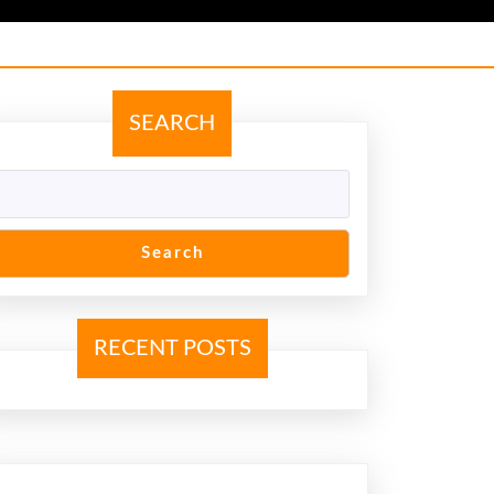
SEARCH
Search
RECENT POSTS