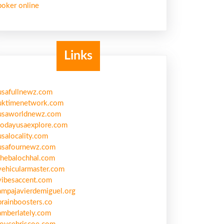
poker online
Links
usafullnewz.com
uktimenetwork.com
usaworldnewz.com
todayusaexplore.com
usalocality.com
usafournewz.com
thebalochhal.com
vehicularmaster.com
vibesaccent.com
ampajavierdemiguel.org
brainboosters.co
amberlately.com