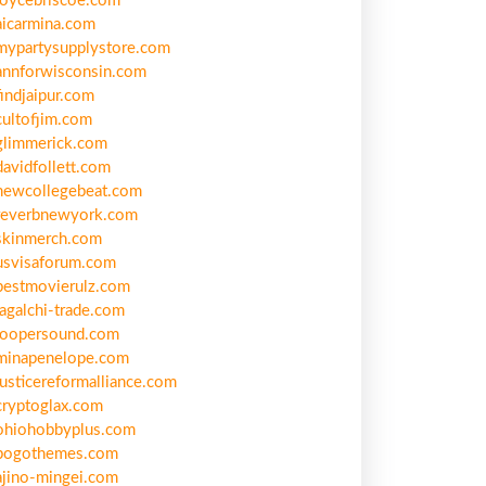
joycebriscoe.com
aicarmina.com
mypartysupplystore.com
annforwisconsin.com
findjaipur.com
cultofjim.com
glimmerick.com
davidfollett.com
newcollegebeat.com
reverbnewyork.com
skinmerch.com
usvisaforum.com
bestmovierulz.com
jagalchi-trade.com
loopersound.com
minapenelope.com
justicereformalliance.com
cryptoglax.com
ohiohobbyplus.com
bogothemes.com
ajino-mingei.com