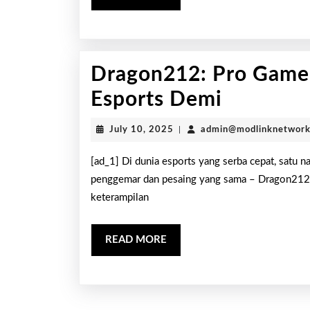
di
MORE
sini
Dragon212: Pro Game
Dragon2
Esports Demi
Pro
July
July 10, 2025
|
admin@modlinknetwork
10,
Gamer
2025
[ad_1] Di dunia esports yang serba cepat, satu
yang
penggemar dan pesaing yang sama – Dragon212.
Mengamb
keterampilan
Dunia
READ
READ MORE
Esports
MORE
Demi