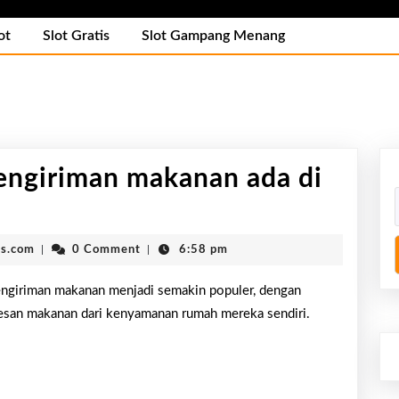
ot
Slot Gratis
Slot Gampang Menang
engiriman makanan ada di
admin@modlinknetworks.com
s.com
|
0 Comment
|
6:58 pm
pengiriman makanan menjadi semakin populer, dengan
san makanan dari kenyamanan rumah mereka sendiri.