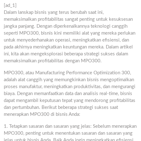
[ad_1]
Dalam lanskap bisnis yang terus berubah saat ini,
memaksimalkan profitabilitas sangat penting untuk kesuksesan
jangka panjang. Dengan diperkenalkannya teknologi canggih
seperti MPO300, bisnis kini memiliki alat yang mereka perlukan
untuk menyederhanakan operasi, meningkatkan efisiensi, dan
pada akhirnya meningkatkan keuntungan mereka. Dalam artikel
ini, kita akan mengeksplorasi beberapa strategi sukses dalam
memaksimalkan profitabilitas dengan MPO300.
MPO300, atau Manufacturing Performance Optimization 300,
adalah alat canggih yang memungkinkan bisnis mengoptimalkan
proses manufaktur, meningkatkan produktivitas, dan mengurangi
biaya. Dengan memanfaatkan data dan analisis real-time, bisnis
dapat mengambil keputusan tepat yang mendorong profitabilitas
dan pertumbuhan. Berikut beberapa strategi sukses saat
menerapkan MPO300 di bisnis Anda:
1. Tetapkan sasaran dan sasaran yang jelas: Sebelum menerapkan
MPO300, penting untuk menentukan sasaran dan sasaran yang
jelas untuk bisnis Anda. Baik Anda ingin meningkatkan efisiensi