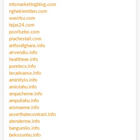
mtsmarketingblog.com
nghekiemtien.com
wasirku.com
tejas24.com
poolturbo.com
prachestait.com
artforafghans.info
airvendio.info
healthexe.info
puretecx.info
tecadvance.info
aminityio.info
amiolahu.info
ampacheme.info
ampullahu.info
aromaxme.info
asserthatecontrast.info
atenderme.info
bangumiio.info
bekosunhu.info