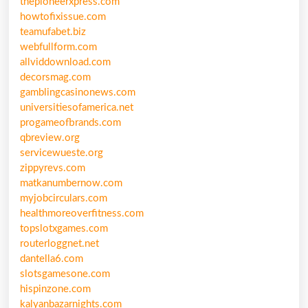
thepioneerxpress.com
howtofixissue.com
teamufabet.biz
webfullform.com
allviddownload.com
decorsmag.com
gamblingcasinonews.com
universitiesofamerica.net
progameofbrands.com
qbreview.org
servicewueste.org
zippyrevs.com
matkanumbernow.com
myjobcirculars.com
healthmoreoverfitness.com
topslotxgames.com
routerloggnet.net
dantella6.com
slotsgamesone.com
hispinzone.com
kalyanbazarnights.com