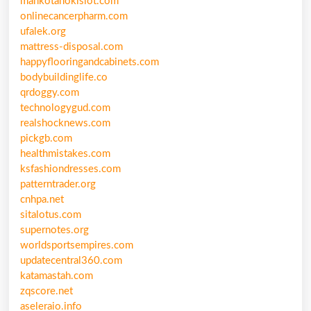
mahkotahokislot.com
onlinecancerpharm.com
ufalek.org
mattress-disposal.com
happyflooringandcabinets.com
bodybuildinglife.co
qrdoggy.com
technologygud.com
realshocknews.com
pickgb.com
healthmistakes.com
ksfashiondresses.com
patterntrader.org
cnhpa.net
sitalotus.com
supernotes.org
worldsportsempires.com
updatecentral360.com
katamastah.com
zqscore.net
aseleraio.info