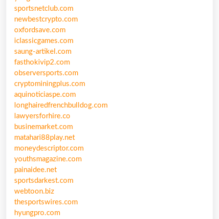
sportsnetclub.com
newbestcrypto.com
oxfordsave.com
iclassicgames.com
saung-artikel.com
fasthokivip2.com
observersports.com
cryptominingplus.com
aquinoticiaspe.com
longhairedfrenchbulldog.com
lawyersforhire.co
businemarket.com
matahari88play.net
moneydescriptor.com
youthsmagazine.com
painaidee.net
sportsdarkest.com
webtoon.biz
thesportswires.com
hyungpro.com