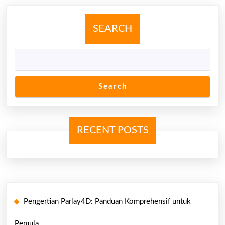
SEARCH
Search
RECENT POSTS
Pengertian Parlay4D: Panduan Komprehensif untuk
Pemula