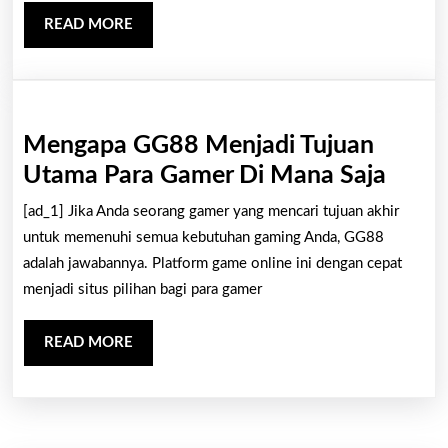
Jaguar33
READ
READ MORE
MORE
Mengapa GG88 Menjadi Tujuan
Meng
Utama Para Gamer Di Mana Saja
GG8
[ad_1] Jika Anda seorang gamer yang mencari tujuan akhir
Menj
untuk memenuhi semua kebutuhan gaming Anda, GG88
Tujua
adalah jawabannya. Platform game online ini dengan cepat
menjadi situs pilihan bagi para gamer
Utam
Para
READ
READ MORE
Game
MORE
Di
Man
Saja