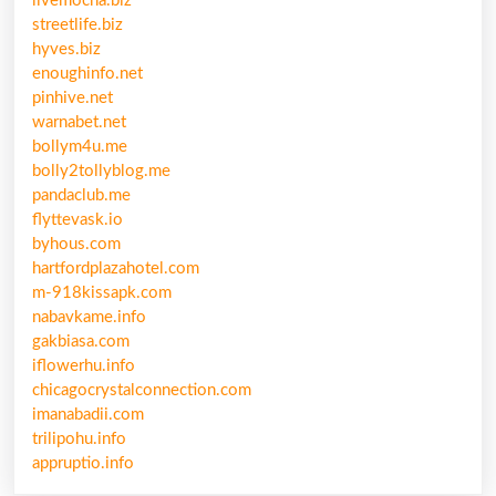
livemocha.biz
streetlife.biz
hyves.biz
enoughinfo.net
pinhive.net
warnabet.net
bollym4u.me
bolly2tollyblog.me
pandaclub.me
flyttevask.io
byhous.com
hartfordplazahotel.com
m-918kissapk.com
nabavkame.info
gakbiasa.com
iflowerhu.info
chicagocrystalconnection.com
imanabadii.com
trilipohu.info
appruptio.info