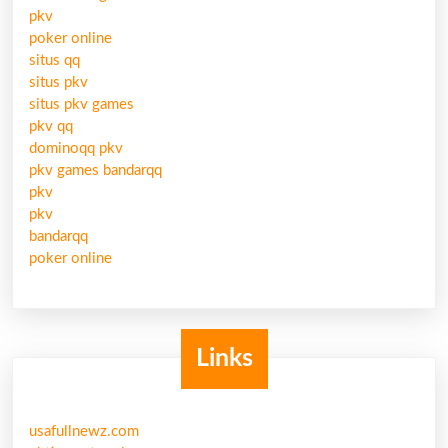
pkv
poker online
situs qq
situs pkv
situs pkv games
pkv qq
dominoqq pkv
pkv games bandarqq
pkv
pkv
bandarqq
poker online
Links
usafullnewz.com