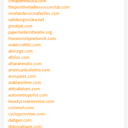
cheapammousa.com
thepositiveladiessoccerclub.com
recetasdecocinafaciles.com
naildesignsidea.net
greatpai.com
paperlanterntheatre.org
freeworshipnetwork.com
watercraftllc.com
abourge.com
afiliixs.com
alharammallz.com
americanbulletins.com
asespares.com
arabianstime.com
atticabblues.com
autometropolist.com
beautycreamreview.com
coinmoh.com
cyclopsreview.com
dattgen.com
didoivatnang.com