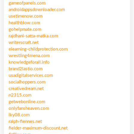
gameofpanels.com
androidappsdownloader.com
usetimenow.com
healthblow.com
gohelpmate.com
rajdhani-satta-matka.com
writerscraft.net
elearning-childprotection.com
wrestling4mena.com
knowledgeforall.info
brand2lastio.com
usadigitalservices.com
socialhoppers.com
creativedream.net
n2315.com
getwebonline.com
onlyfansheaven.com
lky08.com
ralph-fiennes.net
fielder-maximum-discount.net