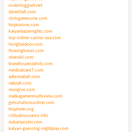
routerloggnet.net
dantella6.com
slotsgamesone.com
hispinzone.com
kalyanbazarnights.com
top-online-casino-usa.com
honghuidoor.com
flowingtravel.com
nineniki.com
brandiospecialists.com
medicalcare7.com
adtennaball.com
nabzah.com
mongive.com
matkagameresultsview.com
getsolutionsonline.com
hispinner.org
criticalinsurance.info
nokariposter.com
kalyan-guessing-nightplay.com