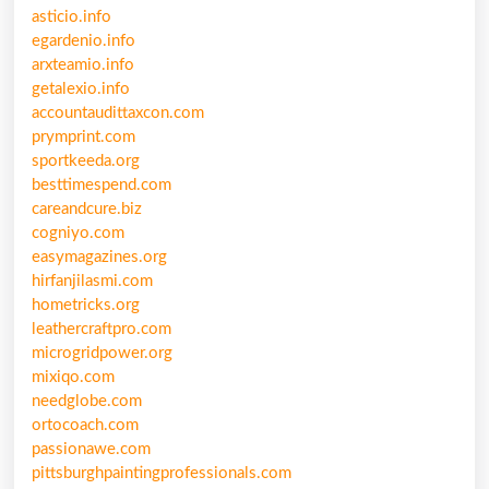
asticio.info
egardenio.info
arxteamio.info
getalexio.info
accountaudittaxcon.com
prymprint.com
sportkeeda.org
besttimespend.com
careandcure.biz
cogniyo.com
easymagazines.org
hirfanjilasmi.com
hometricks.org
leathercraftpro.com
microgridpower.org
mixiqo.com
needglobe.com
ortocoach.com
passionawe.com
pittsburghpaintingprofessionals.com