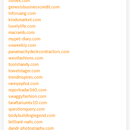
fitfllex.com
genesisbusinesscredit.com
inforuang.com
kindsmarket.com
luvelylife.com
macramb.com
mypet-diary.com
oxweekly.com
panamacitydeckcontractors.com
westfashions.com
toolshandy.com
travelstager.com
trendinspires.com
rannyephul.com
reportradar360.com
swaggyfashion.com
taraftariumtv10.com
questionquery.com
bodybuildinglegend.com
brilliant-nails.com
dandr-photography.com