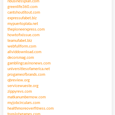
nbusinessplan.com
greenlife360.com
cantshoutitout.com
expressufabet.biz
mypuertoplata.net
thepioneerxpress.com
howtofixissue.com
teamufabet.biz
webfullform.com
allviddownload.com
decorsmag.com
gamblingcasinonews.com
universitiesofamerica.net
progameofbrands.com
qbreview.org
servicewueste.org
zippyrevs.com
matkanumbernow.com
myjobcirculars.com
healthmoreoverfitness.com
topslotxgames.com