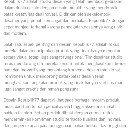
Republik77 adalah studio desain yang telah membuat gebrakan
dalam dunia desain dengan desain mutakhir yang mendobrak
batas kreativitas dan inovasi. Didirikan oleh sekelompok
desainer yang penuh semangat dan berbakat, Republik77 dengan
cepat menjadi terkenal karena pendekatan desainnya yang unik
dan modern.
Salah satu aspek penting dari desain Republik77 adalah fokus
mereka dalam menciptakan produk yang tidak hanya memukau
secara visual tetapi juga sangat fungsional. Tim desainer studio
terus mendorong diri mereka sendiri untuk menghasilkan ide-ide
baru dan inovatif yang menantang konvensi desain tradisional.
Komitmen untuk mendorong batas-batas desain telah
menghasilkan rangkaian produk yang tidak hanya estetis namun
juga sangat praktis dan ramah pengguna.
Desain Republik77 dapat dilihat pada berbagai macam produk,
mulai dari furnitur dan pencahayaan hingga aksesoris rumah
bahkan fashion. Setiap produk dibuat dengan cermat untuk
mencerminkan komitmen studio terhadap kualitas dan inovasi,
dengan penekanan pada penggunaan bahan berkualitas tinggi dan