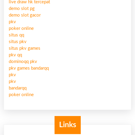
live draw hk tercepat
demo slot pg
demo slot gacor
pkv
poker online
situs qq
situs pkv
situs pkv games
pkv qq
dominoqq pkv
pkv games bandarqq
pkv
pkv
bandarqq
poker online
Links