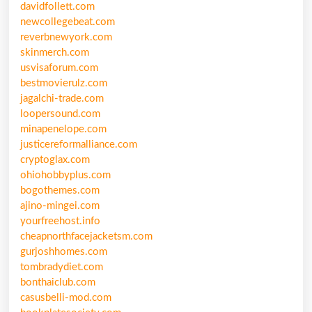
davidfollett.com
newcollegebeat.com
reverbnewyork.com
skinmerch.com
usvisaforum.com
bestmovierulz.com
jagalchi-trade.com
loopersound.com
minapenelope.com
justicereformalliance.com
cryptoglax.com
ohiohobbyplus.com
bogothemes.com
ajino-mingei.com
yourfreehost.info
cheapnorthfacejacketsm.com
gurjoshhomes.com
tombradydiet.com
bonthaiclub.com
casusbelli-mod.com