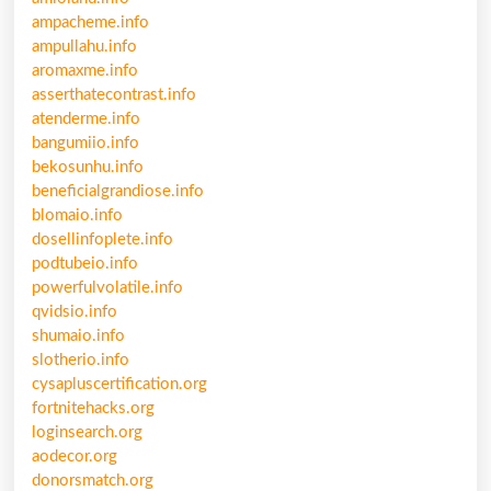
ampacheme.info
ampullahu.info
aromaxme.info
asserthatecontrast.info
atenderme.info
bangumiio.info
bekosunhu.info
beneficialgrandiose.info
blomaio.info
dosellinfoplete.info
podtubeio.info
powerfulvolatile.info
qvidsio.info
shumaio.info
slotherio.info
cysapluscertification.org
fortnitehacks.org
loginsearch.org
aodecor.org
donorsmatch.org