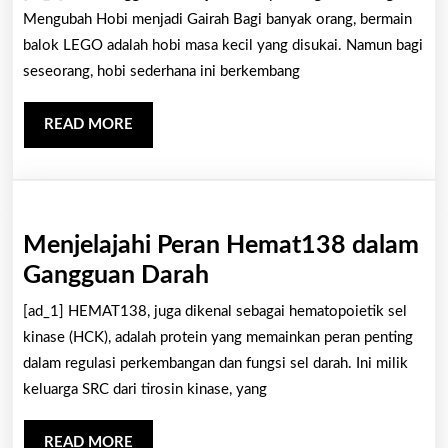
Menjadi
Mengubah Hobi menjadi Gairah Bagi banyak orang, bermain
Pencipta:
balok LEGO adalah hobi masa kecil yang disukai. Namun bagi
seseorang, hobi sederhana ini berkembang
Bagaimana
Lego77
READ
READ MORE
Mengubah
MORE
Hobi
menjadi
Gairah
Menjelajahi Peran Hemat138 dalam
Menjelajahi
Gangguan Darah
Peran
[ad_1] HEMAT138, juga dikenal sebagai hematopoietik sel
Hemat138
kinase (HCK), adalah protein yang memainkan peran penting
dalam
dalam regulasi perkembangan dan fungsi sel darah. Ini milik
keluarga SRC dari tirosin kinase, yang
Gangguan
Darah
READ
READ MORE