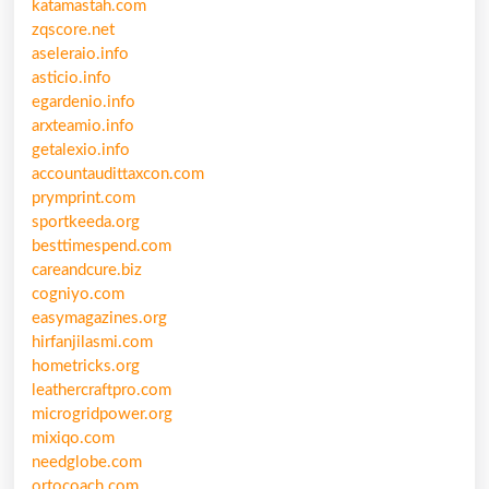
katamastah.com
zqscore.net
aseleraio.info
asticio.info
egardenio.info
arxteamio.info
getalexio.info
accountaudittaxcon.com
prymprint.com
sportkeeda.org
besttimespend.com
careandcure.biz
cogniyo.com
easymagazines.org
hirfanjilasmi.com
hometricks.org
leathercraftpro.com
microgridpower.org
mixiqo.com
needglobe.com
ortocoach.com