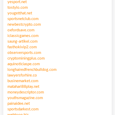
yesport.net
tostylo.com
yougetthat.net
sportsnetclub.com
newbestcrypto.com
oxfordsave.com
iclassicgames.com
saung-artikel.com
fasthokivip2.com
observersports.com
cryptominingplus.com
aquinoticiaspe.com
longhairedfrenchbulldog.com
lawyersforhire.co
businemarket.com
matahari88play.net
moneydescriptor.com
youthsmagazine.com
painaidee.net
sportsdarkest.com
webtoon.biz