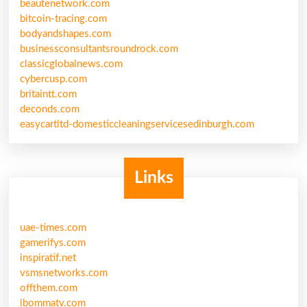
beautenetwork.com
bitcoin-tracing.com
bodyandshapes.com
businessconsultantsroundrock.com
classicglobalnews.com
cybercusp.com
britaintt.com
deconds.com
easycartltd-domesticcleaningservicesedinburgh.com
Links
uae-times.com
gamerifys.com
inspiratif.net
vsmsnetworks.com
offthem.com
ibommatv.com