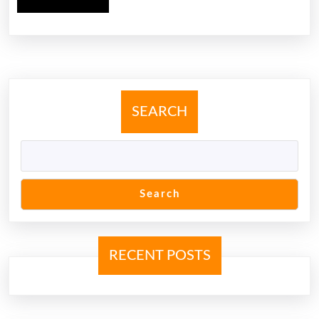
MORE
SEARCH
Search
RECENT POSTS