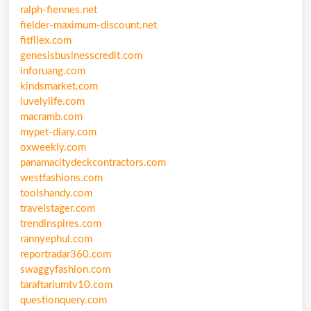
ralph-fiennes.net
fielder-maximum-discount.net
fitfllex.com
genesisbusinesscredit.com
inforuang.com
kindsmarket.com
luvelylife.com
macramb.com
mypet-diary.com
oxweekly.com
panamacitydeckcontractors.com
westfashions.com
toolshandy.com
travelstager.com
trendinspires.com
rannyephul.com
reportradar360.com
swaggyfashion.com
taraftariumtv10.com
questionquery.com