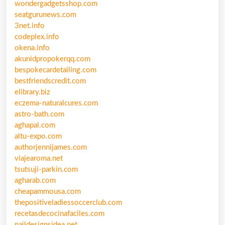
wondergadgetsshop.com
seatgurunews.com
3net.info
codeplex.info
okena.info
akunidpropokerqq.com
bespokecardetailing.com
bestfriendscredit.com
elibrary.biz
eczema-naturalcures.com
astro-bath.com
aghapal.com
altu-expo.com
authorjennijames.com
viajearoma.net
tsutsuji-parkin.com
agharab.com
cheapammousa.com
thepositiveladiessoccerclub.com
recetasdecocinafaciles.com
naildesignsidea.net