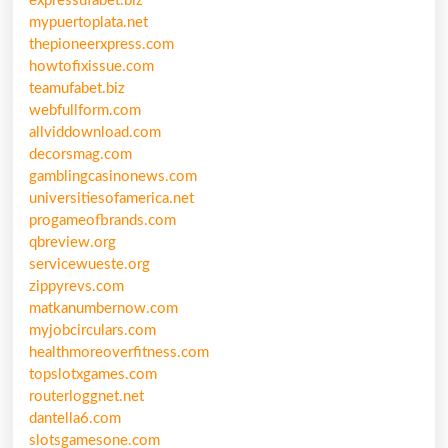
expressufabet.biz
mypuertoplata.net
thepioneerxpress.com
howtofixissue.com
teamufabet.biz
webfullform.com
allviddownload.com
decorsmag.com
gamblingcasinonews.com
universitiesofamerica.net
progameofbrands.com
qbreview.org
servicewueste.org
zippyrevs.com
matkanumbernow.com
myjobcirculars.com
healthmoreoverfitness.com
topslotxgames.com
routerloggnet.net
dantella6.com
slotsgamesone.com