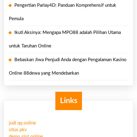
Pengertian Parlay4D: Panduan Komprehensif untuk
Pemula
Ikuti Aksinya: Mengapa MPO88 adalah Pilihan Utama
untuk Taruhan Online
Bebaskan Jiwa Penjudi Anda dengan Pengalaman Kasino
Online 88dewa yang Mendebarkan
Links
judi qq online
situs pkv
demo slot online