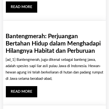
AURA123:
READ
READ MORE
Alat
MORE
Peningkatan
Diri
Terakhir
Bantengmerah: Perjuangan
Bertahan Hidup dalam Menghadapi
Bant
Hilangnya Habitat dan Perburuan
Perj
[ad_1] Bantengmerah, juga dikenal sebagai banteng jawa,
Bert
adalah spesies sapi liar asli pulau Jawa di Indonesia. Hewan-
Hidu
hewan agung ini telah berkeliaran di hutan dan padang rumput
di Jawa selama berabad-abad,
dala
Meng
READ
READ MORE
Hila
MORE
Habi