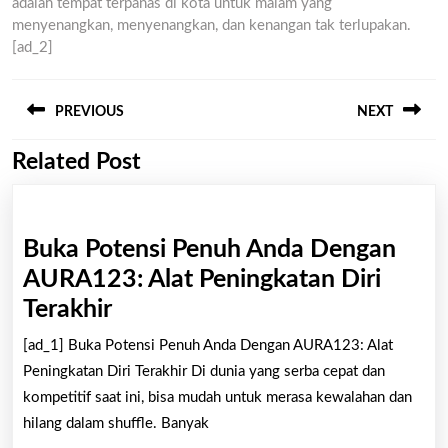
adalah tempat terpanas di kota untuk malam yang
menyenangkan, menyenangkan, dan kenangan tak terlupakan.
[ad_2]
Post
PREVIOUS
NEXT
navigation
Related Post
Previous
Next
post:
post:
Buka Potensi Penuh Anda Dengan
AURA123: Alat Peningkatan Diri
Buka
Terakhir
Potensi
[ad_1] Buka Potensi Penuh Anda Dengan AURA123: Alat
Penuh
Peningkatan Diri Terakhir Di dunia yang serba cepat dan
Anda
kompetitif saat ini, bisa mudah untuk merasa kewalahan dan
hilang dalam shuffle. Banyak
Dengan