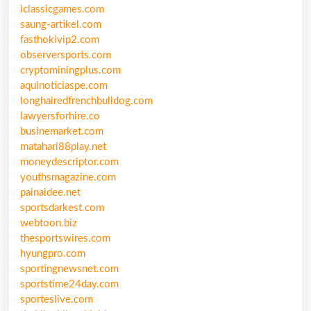
iclassicgames.com
saung-artikel.com
fasthokivip2.com
observersports.com
cryptominingplus.com
aquinoticiaspe.com
longhairedfrenchbulldog.com
lawyersforhire.co
businemarket.com
matahari88play.net
moneydescriptor.com
youthsmagazine.com
painaidee.net
sportsdarkest.com
webtoon.biz
thesportswires.com
hyungpro.com
sportingnewsnet.com
sportstime24day.com
sporteslive.com