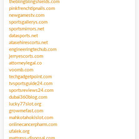
theblingblingshields.com
pinkfrenchtipnails.com
newgamestv.com
sportsgallerys.com
sportsmirrors.net
datasports.net
atasehirescortu.net
engineeringtechub.com
jerryescorts.com
attorneylegal.co
voomb.com
techgadgetpoint.com
tvsportsguide24.com
sportsreviews24.com
dubai360blog.com
lucky77slot.org
growmefast.com
mahkotahokislot.com
onlinecancerpharm.com
ufalek.org
mattress-disposal.com