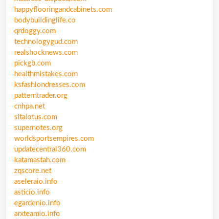
happyflooringandcabinets.com
bodybuildinglife.co
qrdoggy.com
technologygud.com
realshocknews.com
pickgb.com
healthmistakes.com
ksfashiondresses.com
patterntrader.org
cnhpa.net
sitalotus.com
supernotes.org
worldsportsempires.com
updatecentral360.com
katamastah.com
zqscore.net
aseleraio.info
asticio.info
egardenio.info
arxteamio.info