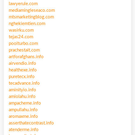
lawyerule.com
mediamingleseaco.com
mtsmarketingblog.com
nghekiemtien.com
wasirku.com
tejas24.com
poolturbo.com
prachestait.com
artforafghans.info
airvendio.info
healthexe.info
puretecx.info
tecadvance.info
aminityio.info
amiolahu.info
ampacheme.info
ampullahu.info
aromaxme.info
asserthatecontrast.info
atenderme.info