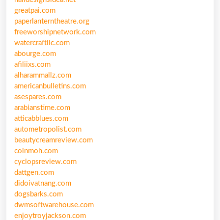
greatpai.com
paperlanterntheatre.org
freeworshipnetwork.com
watercraftllc.com
abourge.com
afiliixs.com
alharammallz.com
americanbulletins.com
asespares.com
arabianstime.com
atticabblues.com
autometropolist.com
beautycreamreview.com
coinmoh.com
cyclopsreview.com
dattgen.com
didoivatnang.com
dogsbarks.com
dwmsoftwarehouse.com
enjoytroyjackson.com