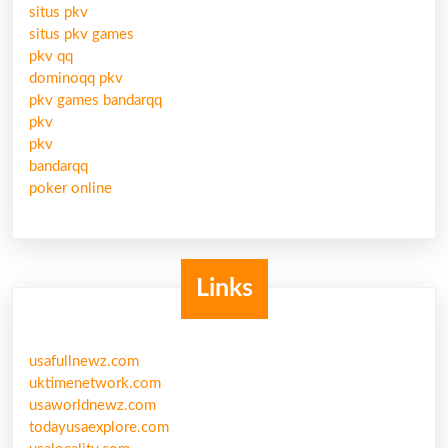
situs pkv
situs pkv games
pkv qq
dominoqq pkv
pkv games bandarqq
pkv
pkv
bandarqq
poker online
Links
usafullnewz.com
uktimenetwork.com
usaworldnewz.com
todayusaexplore.com